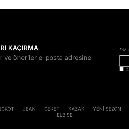
ARI KAÇIRMA
r ve öneriler e-posta adresine
K
NCKOT
JEAN
CEKET
KAZAK
YENİ SEZON
ELBİSE