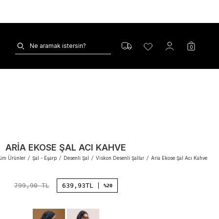
0
ARIA EKOSE ŞAL ACI KAHVE
üm Ürünler
/
Şal - Eşarp
/
Desenli Şal
/
Viskon Desenli Şallar
/
Aria Ekose Şal Acı Kahve
799,90
TL
639,93
TL
%20