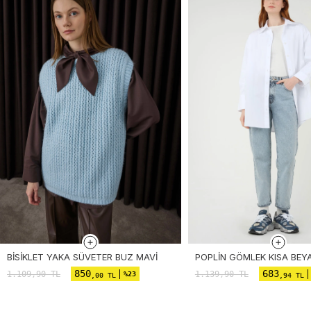
BISIKLET YAKA SÜVETER BUZ MAVI
POPLIN GÖMLEK KISA BEY
850
683
1.109,90
TL
1.139,90
TL
%23
,00 TL
,94 TL