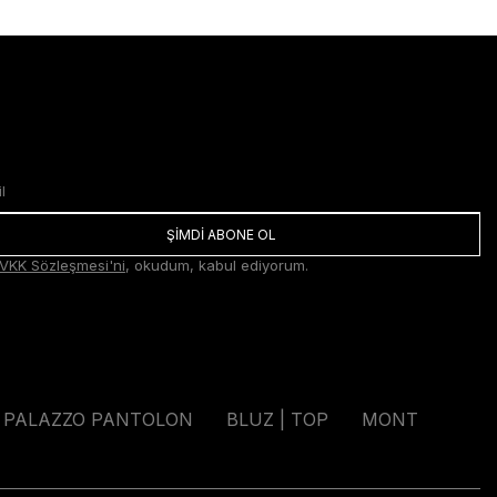
ŞİMDİ ABONE OL
VKK Sözleşmesi'ni
, okudum, kabul ediyorum.
PALAZZO PANTOLON
BLUZ | TOP
MONT