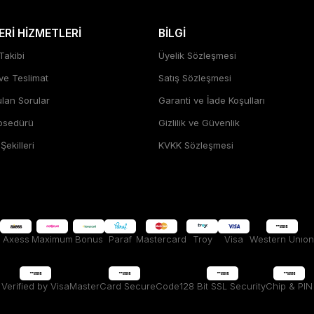
Rİ HİZMETLERİ
BİLGİ
Takibi
Üyelik Sözleşmesi
 ve Teslimat
Satış Sözleşmesi
ulan Sorular
Garanti ve İade Koşulları
rosedürü
Gizlilik ve Güvenlik
ekilleri
KVKK Sözleşmesi
Axess
Maximum
Bonus
Paraf
Mastercard
Troy
Visa
Western Unıon
Verified by Visa
MasterCard SecureCode
128 Bit SSL Security
Chip & PIN