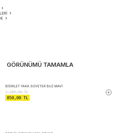
M
LERI
DE
GÖRÜNÜMÜ TAMAMLA
BISIKLET YAKA SÜVETER BUZ MAVI
1.109,90
TL
850,00
TL