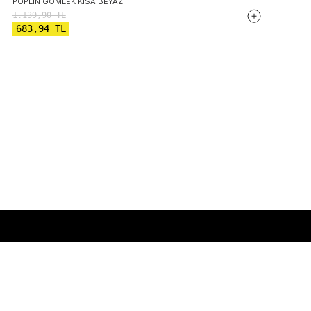
POPLIN GÖMLEK KISA BEYAZ
1.139,90
TL
683,94
TL