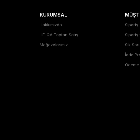
KURUMSAL
MÜŞTE
Hakkımızda
Sipariş 
HE-QA Toptan Satış
Sipariş
Mağazalarımız
Sık Sor
İade P
Ödeme Ş