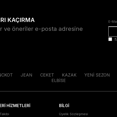
ARI KAÇIRMA
r ve öneriler e-posta adresine
K
NCKOT
JEAN
CEKET
KAZAK
YENİ SEZON
ELBİSE
Rİ HİZMETLERİ
BİLGİ
Takibi
Üyelik Sözleşmesi