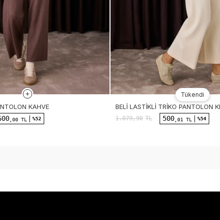
Tükendi
Tükendi
PANTOLON KAHVE
BELI LASTIKLI TRIKO PANTOLON K
600
500
1.079,90
TL
%52
%54
,00 TL
,01 TL