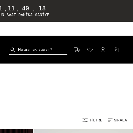
1
11
40
17
:
:
:
ÜN
SAAT
DAKIKA
SANIYE
0
FILTRE
SIRALA