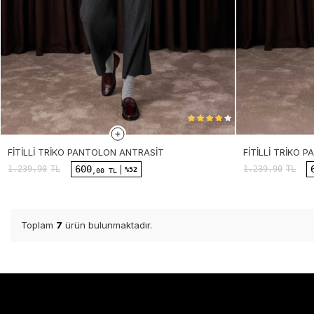
FITILLI TRIKO PANTOLON ANTRASIT
FITILLI TRIKO 
600
1.239,90
TL
1.239,90
TL
%52
,00 TL
Toplam
7
ürün bulunmaktadır.