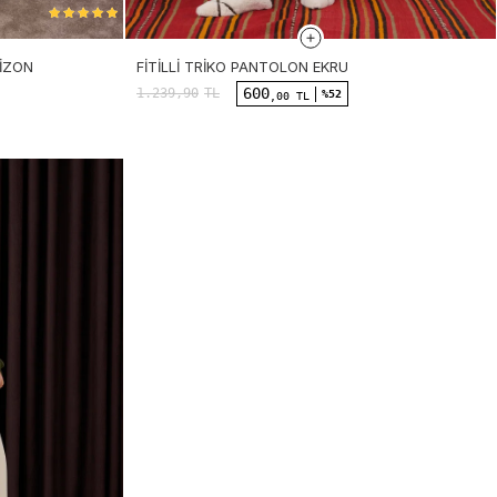
VIZON
FITILLI TRIKO PANTOLON EKRU
600
1.239,90
TL
%52
,00 TL