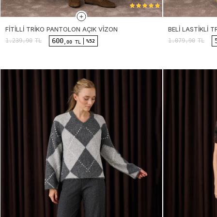
FITILLI TRIKO PANTOLON AÇIK VIZON
BELI LASTIKLI
600
1.239,90
TL
1.079,90
TL
%52
,00 TL