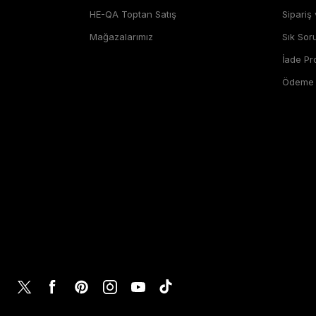
HE-QA Toptan Satış
Sipariş
Mağazalarımız
Sık Sor
İade P
Ödeme Ş