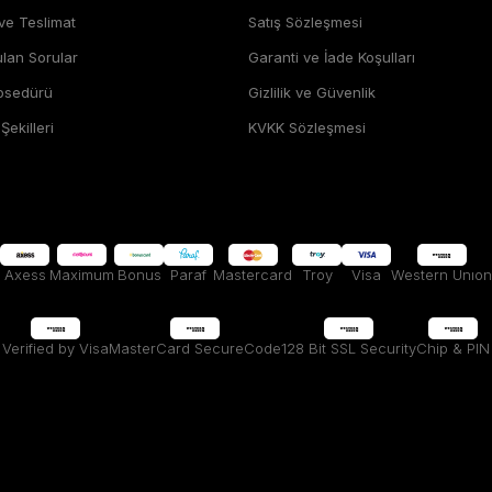
 ve Teslimat
Satış Sözleşmesi
ulan Sorular
Garanti ve İade Koşulları
rosedürü
Gizlilik ve Güvenlik
ekilleri
KVKK Sözleşmesi
Axess
Maximum
Bonus
Paraf
Mastercard
Troy
Visa
Western Unıon
Verified by Visa
MasterCard SecureCode
128 Bit SSL Security
Chip & PIN