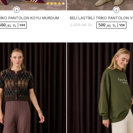
 TRIKO PANTOLON KOYU MÜRDÜM
BELI LASTIKLI TRIKO PANTOLON 
500
500
1.079,90
TL
%54
%54
,01 TL
,01 TL