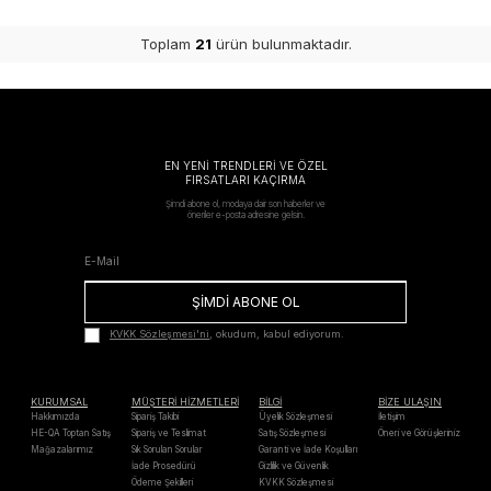
Toplam
21
ürün bulunmaktadır.
EN YENİ TRENDLERİ VE ÖZEL
FIRSATLARI KAÇIRMA
Şimdi abone ol, modaya dair son haberler ve
öneriler e-posta adresine gelsin.
ŞİMDİ ABONE OL
KVKK Sözleşmesi'ni
, okudum, kabul ediyorum.
KURUMSAL
MÜŞTERİ HİZMETLERİ
BİLGİ
BİZE ULAŞIN
Hakkımızda
Sipariş Takibi
Üyelik Sözleşmesi
İletişim
HE-QA Toptan Satış
Sipariş ve Teslimat
Satış Sözleşmesi
Öneri ve Görüşleriniz
Mağazalarımız
Sık Sorulan Sorular
Garanti ve İade Koşulları
İade Prosedürü
Gizlilik ve Güvenlik
Ödeme Şekilleri
KVKK Sözleşmesi