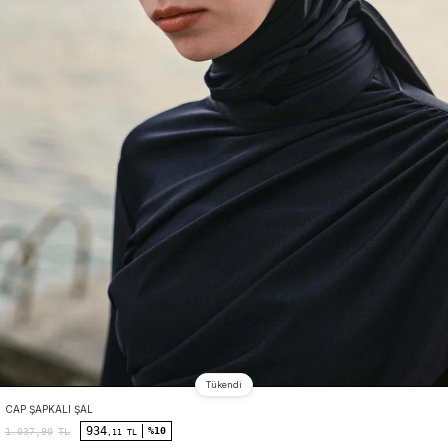
Tükendi
CAP ŞAPKALI ŞAL
934
%10
1.037,90
TL
,11 TL