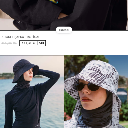
Tükendi
BUCKET ŞAPKA TROPICAL
731
%10
812,90
TL
,61 TL