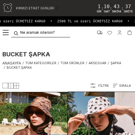
1
10
43
35
:
:
:
KIRMIZI ETİKET GÜNLERİ
GÜN
SAAT
DAKIKA
SANIYE
i ÜCRETSİZ KARGO
•
2500 TL ve üzeri ÜCRETSİZ KARGO
•
2500 T
0
BUCKET ŞAPKA
ANASAYFA
/
TÜM KATEGORILER
/
TÜM ÜRÜNLER
/
AKSESUAR
/
ŞAPKA
/
BUCKET ŞAPKA
FILTRE
SIRALA