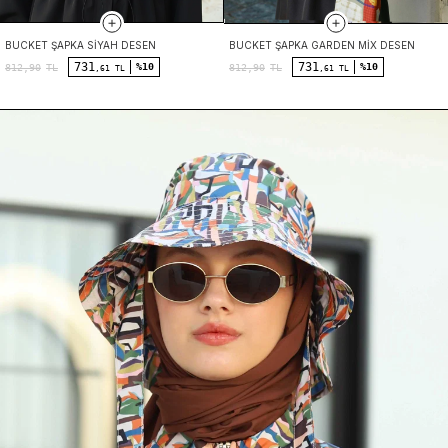
BUCKET ŞAPKA SIYAH DESEN
BUCKET ŞAPKA GARDEN MIX DESEN
731
731
%10
%10
812,90
TL
812,90
TL
,61 TL
,61 TL