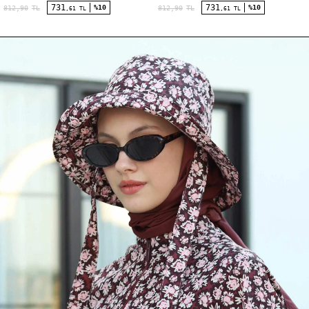
731
731
%10
%10
812,90
TL
812,90
TL
,61 TL
,61 TL