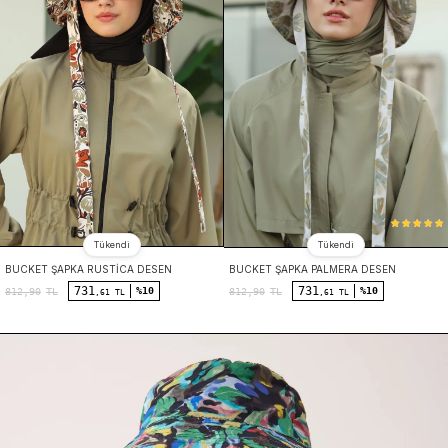
Tükendi
Tükendi
BUCKET ŞAPKA RUSTICA DESEN
BUCKET ŞAPKA PALMERA DESEN
731
731
%10
%10
812,90
TL
812,90
TL
,61 TL
,61 TL