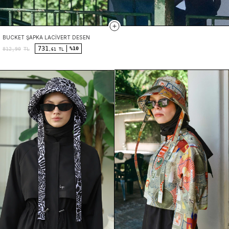
BUCKET ŞAPKA LACIVERT DESEN
731
%10
812,90
TL
,61 TL