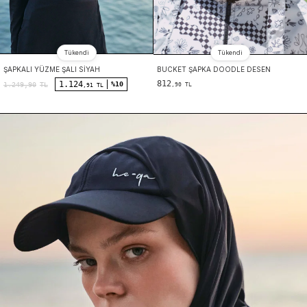
Tükendi
Tükendi
ŞAPKALI YÜZME ŞALI SIYAH
BUCKET ŞAPKA DOODLE DESEN
812
1.124
%10
1.249,90
TL
,90 TL
,91 TL