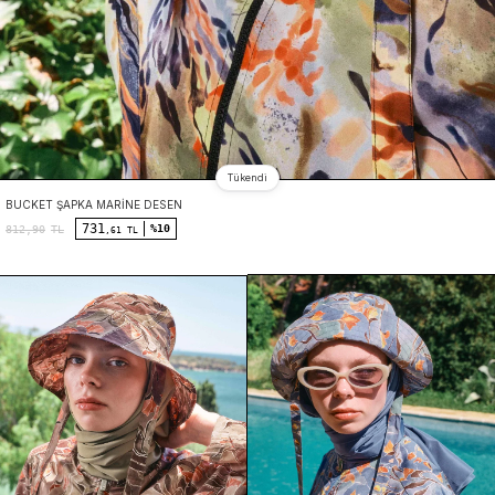
Tükendi
BUCKET ŞAPKA MARINE DESEN
731
%10
812,90
TL
,61 TL