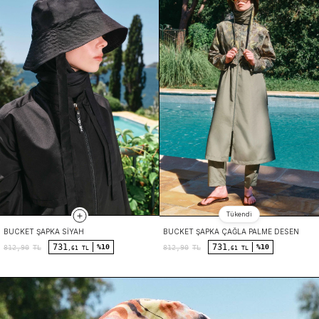
Tükendi
BUCKET ŞAPKA SIYAH
BUCKET ŞAPKA ÇAĞLA PALME DESEN
731
731
%10
%10
812,90
TL
812,90
TL
,61 TL
,61 TL