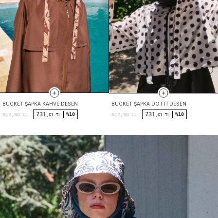
BUCKET ŞAPKA KAHVE DESEN
BUCKET ŞAPKA DOTTI DESEN
731
731
%10
%10
812,90
TL
812,90
TL
,61 TL
,61 TL