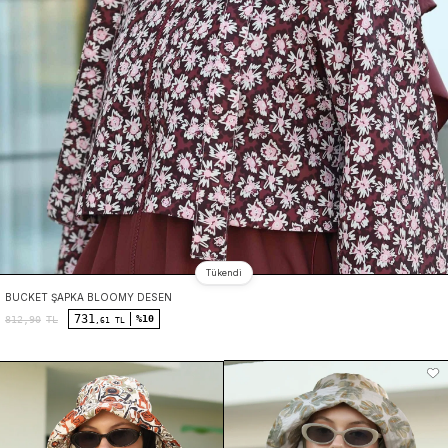
Tükendi
BUCKET ŞAPKA BLOOMY DESEN
731
%10
812,90
TL
,61 TL