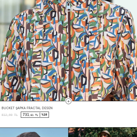
BUCKET ŞAPKA FRACTAL DESEN
731
%10
812,90
TL
,61 TL