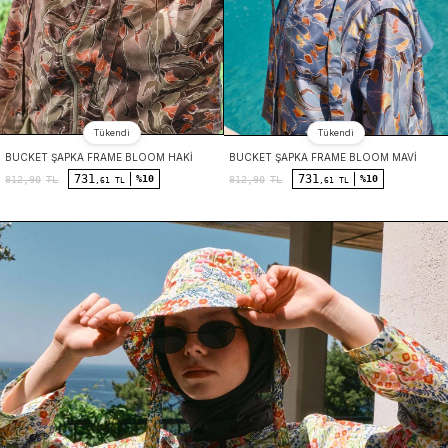
Tükendi
Tükendi
BUCKET ŞAPKA FRAME BLOOM HAKI
BUCKET ŞAPKA FRAME BLOOM MAVI
731
731
%10
%10
812,90
TL
812,90
TL
,61 TL
,61 TL