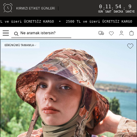
0
11
54
9
:
:
:
KIRMIZI ETİKET GÜNLERİ
GÜN
SAAT
DAKIKA
SANIYE
L ve üzeri ÜCRETSİZ KARGO
•
2500 TL ve üzeri ÜCRETSİZ KARGO
0
GÖRÜNÜMÜ TAMAMLA