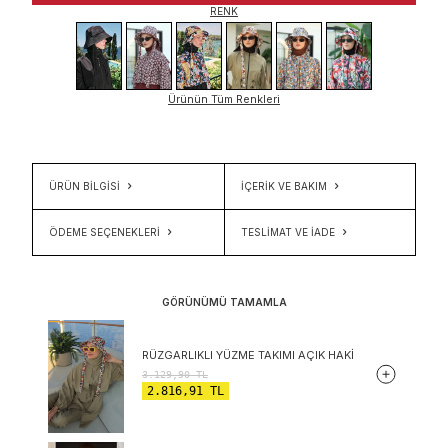
RENK
Ürünün Tüm Renkleri
ÜRÜN BİLGİSİ
İÇERIK VE BAKIM
ÖDEME SEÇENEKLERI
TESLIMAT VE İADE
GÖRÜNÜMÜ TAMAMLA
RÜZGARLIKLI YÜZME TAKIMI AÇIK HAKI
3.129,90
TL
2.816,91
TL