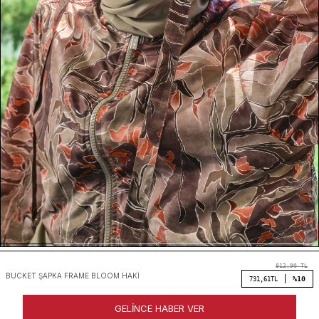
812,90
TL
BUCKET ŞAPKA FRAME BLOOM HAKI
%10
731,61
TL
GELINCE HABER VER