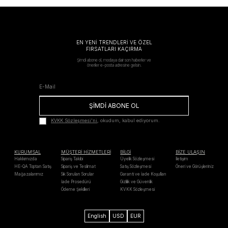
EN YENİ TRENDLERİ VE ÖZEL
FIRSATLARI KAÇIRMA
Şimdi abone ol, modaya dair son haberler ve
öneriler e-posta adresine gelsin.
ŞİMDİ ABONE OL
KVKK Sözleşmesi'ni
, okudum, kabul ediyorum.
KURUMSAL
MÜŞTERİ HİZMETLERİ
BİLGİ
BİZE ULAŞIN
Hakkımızda
Sipariş Takibi
Üyelik Sözleşmesi
İletişim
HE-QA Toptan Satış
Sipariş ve Teslimat
Satış Sözleşmesi
Öneri ve Görüşleriniz
Mağazalarımız
Sık Sorulan Sorular
Garanti ve İade Koşulları
İade Prosedürü
Gizlilik ve Güvenlik
Ödeme Şekilleri
KVKK Sözleşmesi
English
USD
EUR