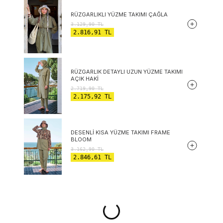
RÜZGARLIKLI YÜZME TAKIMI ÇAĞLA
3.129,90
TL
2.816,91
TL
RÜZGARLIK DETAYLI UZUN YÜZME TAKIMI
AÇIK HAKI
2.719,90
TL
2.175,92
TL
DESENLI KISA YÜZME TAKIMI FRAME
BLOOM
3.162,90
TL
2.846,61
TL