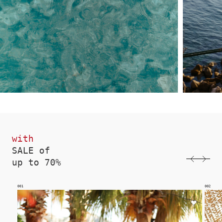
with
SALE of
up to 70%
002
003