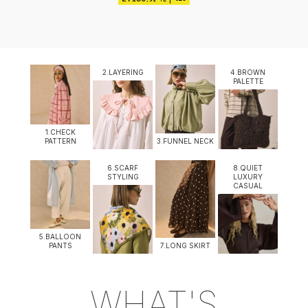
2.LAYERING
4.BROWN
PALETTE
1.CHECK
PATTERN
3.FUNNEL NECK
6.SCARF
8.QUIET
STYLING
LUXURY
CASUAL
5.BALLOON
PANTS
7.LONG SKIRT
WHAT'S