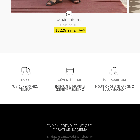
APOLETLI ELBISE EKRU
2.599,90
TL
1.299
%50
,96 TL
KARGO
GÜVENLİ ÖDEME
İADE KOŞULLARI
TÜM DÜNYA’YA HIZLI
3D SECURE İLE GÜVENLİ
14 GÜN İÇİNDE İADE HAKKINIZ
TESLİMAT
ÖDEME YAPABİLİRSİNİZ
BULUNMAKTADIR
EN YENİ TRENDLERİ VE ÖZEL
FIRSATLARI KAÇIRMA
Şimdi abone ol, modaya dair son haberler ve
öneriler e-posta adresine gelsin.