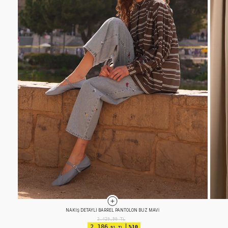
EFEKTLI BASIC TAKIM KOYU ÇAĞLA
2.524,90
TL
2.019
%20
,92 TL