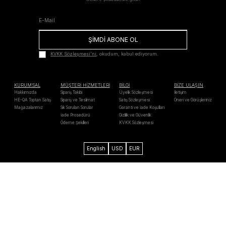
ŞİMDİ ABONE OL
KVKK Sözleşmesi'ni
, okudum, kabul ediyorum.
KURUMSAL
MÜŞTERİ HİZMETLERİ
BİLGİ
BİZE ULAŞIN
Hakkımızda
Sipariş Takibi
Üyelik Sözleşmesi
İletişim
HE-QA Toptan Satış
Sipariş ve Teslimat
Satış Sözleşmesi
Öneri ve Görüşleriniz
Mağazalarımız
Sık Sorulan Sorular
Garanti ve İade Koşulları
İade Prosedürü
Gizlilik ve Güvenlik
Ödeme Şekilleri
KVKK Sözleşmesi
English
USD
EUR
Axess
Maximum
Bonus
Paraf
Mastercard
Troy
Visa
Western
Unıon
Verified by
MasterCard
128 Bit SSL
Chip & PIN