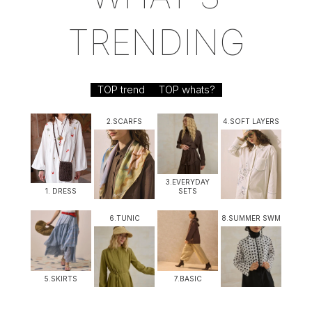
TRENDING
TOP trend
TOP whats?
2.SCARFS
4.SOFT LAYERS
3.EVERYDAY
1. DRESS
SETS
6.TUNIC
8.SUMMER SWM
5.SKIRTS
7.BASIC