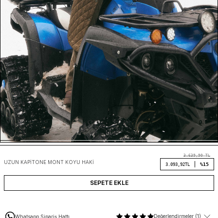
3.639,90
TL
UZUN KAPITONE MONT KOYU HAKI
%15
3.093,92
TL
SEPETE EKLE
Değerlendirmeler (1)
Whatsapp Sipariş Hattı