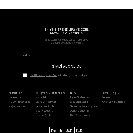
EN YENİ TRENDLERİ VE ÖZEL
FIRSATLARI KAÇIRMA
Şimdi abone ol, modaya dair son haberler ve
öneriler e-posta adresine gelsin.
ŞİMDİ ABONE OL
KVKK Sözleşmesi'ni
, okudum, kabul ediyorum.
KURUMSAL
MÜŞTERİ HİZMETLERİ
BİLGİ
BİZE ULAŞIN
Hakkımızda
Sipariş Takibi
Üyelik Sözleşmesi
İletişim
HE-QA Toptan Satış
Sipariş ve Teslimat
Satış Sözleşmesi
Öneri ve Görüşleriniz
Mağazalarımız
Sık Sorulan Sorular
Garanti ve İade Koşulları
İade Prosedürü
Gizlilik ve Güvenlik
Ödeme Şekilleri
KVKK Sözleşmesi
English
USD
EUR