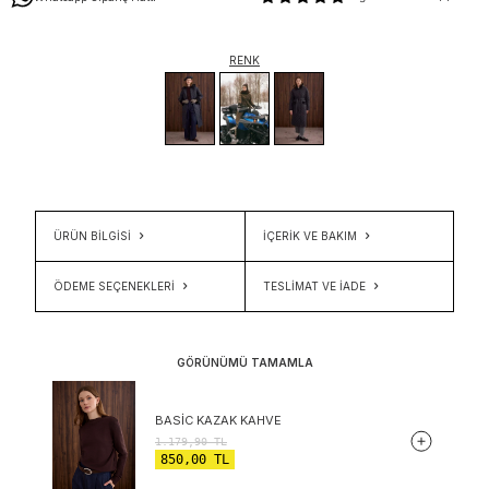
RENK
ÜRÜN BİLGİSİ
İÇERIK VE BAKIM
ÖDEME SEÇENEKLERI
TESLIMAT VE İADE
GÖRÜNÜMÜ TAMAMLA
BASIC KAZAK KAHVE
1.179,90
TL
850,00
TL