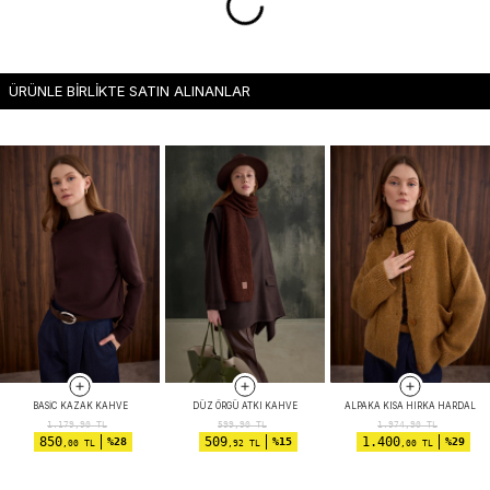
ÜRÜNLE BİRLİKTE SATIN ALINANLAR
BASIC KAZAK KAHVE
DÜZ ÖRGÜ ATKI KAHVE
ALPAKA KISA HIRKA HARDAL
1.179,90
TL
599,90
TL
1.974,90
TL
850
509
1.400
%28
%15
%29
,00 TL
,92 TL
,00 TL