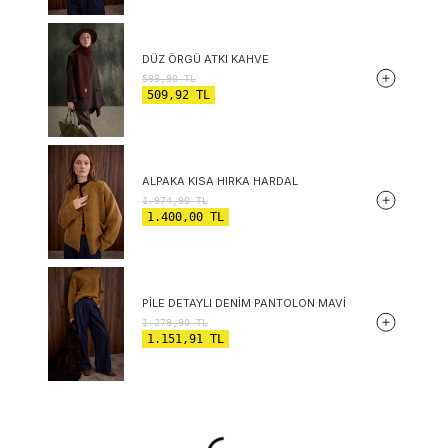
DÜZ ÖRGÜ ATKI KAHVE
599,90
TL
509,92
TL
ALPAKA KISA HIRKA HARDAL
1.974,90
TL
1.400,00
TL
PILE DETAYLI DENIM PANTOLON MAVI
1.279,90
TL
1.151,91
TL