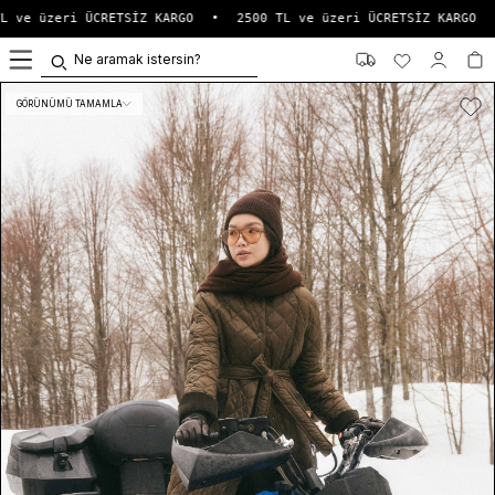
 ve üzeri ÜCRETSİZ KARGO
•
2500 TL ve üzeri ÜCRETSİZ KARGO
•
0
GÖRÜNÜMÜ TAMAMLA