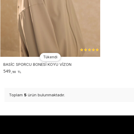
Tükendi
Tükendi
BASIC SPORCU BONESI KOYU VIZON
549
,90 TL
Toplam
5
ürün bulunmaktadır.