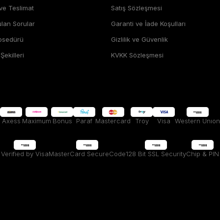
 ve Teslimat
Satış Sözleşmesi
ulan Sorular
Garanti ve İade Koşulları
rosedürü
Gizlilik ve Güvenlik
ekilleri
KVKK Sözleşmesi
Axess
Maximum
Bonus
Paraf
Mastercard
Troy
Visa
Western Unıon
Verified by Visa
MasterCard SecureCode
128 Bit SSL Security
Chip & PIN