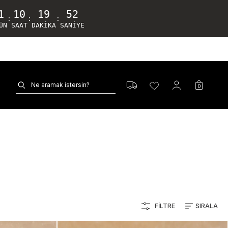
1
10
19
51
:
:
:
ÜN
SAAT
DAKIKA
SANIYE
0
FILTRE
SIRALA