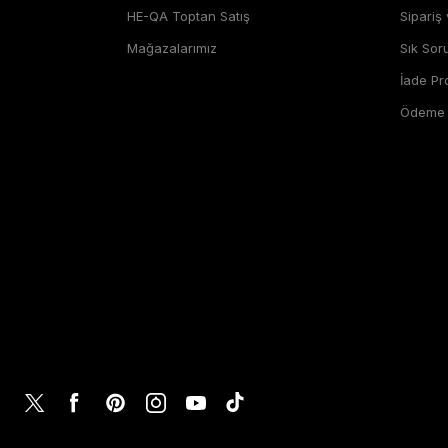
HE-QA Toptan Satış
Sipariş
Mağazalarımız
Sık Sor
İade P
Ödeme Ş