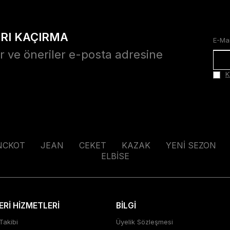
ARI KAÇIRMA
r ve öneriler e-posta adresine
K
NCKOT
JEAN
CEKET
KAZAK
YENİ SEZON
ELBİSE
Rİ HİZMETLERİ
BİLGİ
Takibi
Üyelik Sözleşmesi