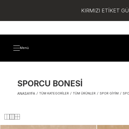
KIRMIZI ETİKET G
Menü
SPORCU BONESI
ANASAYFA
/
TÜM KATEGORILER
/
TÜM ÜRÜNLER
/
SPOR GIYIM
/
SPO