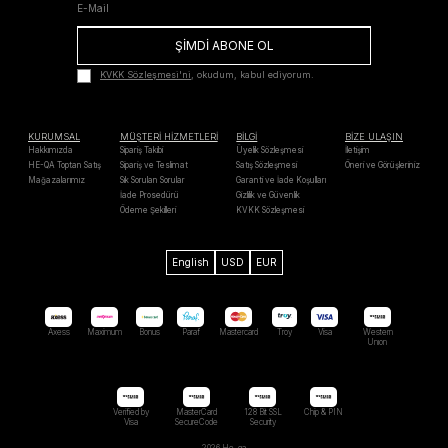
ŞİMDİ ABONE OL
KVKK Sözleşmesi'ni
, okudum, kabul ediyorum.
KURUMSAL
MÜŞTERİ HİZMETLERİ
BİLGİ
BİZE ULAŞIN
Hakkımızda
Sipariş Takibi
Üyelik Sözleşmesi
İletişim
HE-QA Toptan Satış
Sipariş ve Teslimat
Satış Sözleşmesi
Öneri ve Görüşleriniz
Mağazalarımız
Sık Sorulan Sorular
Garanti ve İade Koşulları
İade Prosedürü
Gizlilik ve Güvenlik
Ödeme Şekilleri
KVKK Sözleşmesi
English
USD
EUR
Axess
Maximum
Bonus
Paraf
Mastercard
Troy
Visa
Western
Unıon
Verified by
MasterCard
128 Bit SSL
Chip & PIN
Visa
SecureCode
Security
2026 He-qa