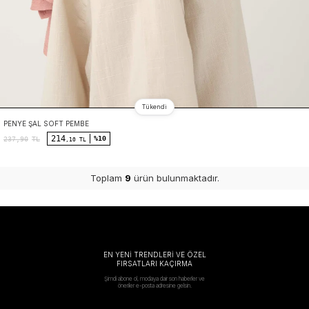
Tükendi
PENYE ŞAL SOFT PEMBE
214
%10
237,90
TL
,10 TL
Toplam
9
ürün bulunmaktadır.
EN YENİ TRENDLERİ VE ÖZEL
FIRSATLARI KAÇIRMA
Şimdi abone ol, modaya dair son haberler ve
öneriler e-posta adresine gelsin.