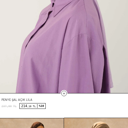
PENYE ŞAL AÇIK LILA
214
%10
237,90
TL
,10 TL