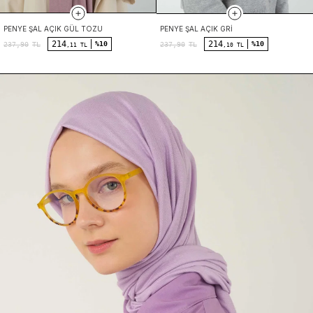
PENYE ŞAL AÇIK GÜL TOZU
PENYE ŞAL AÇIK GRI
214
214
%10
%10
237,90
TL
237,90
TL
,11 TL
,10 TL