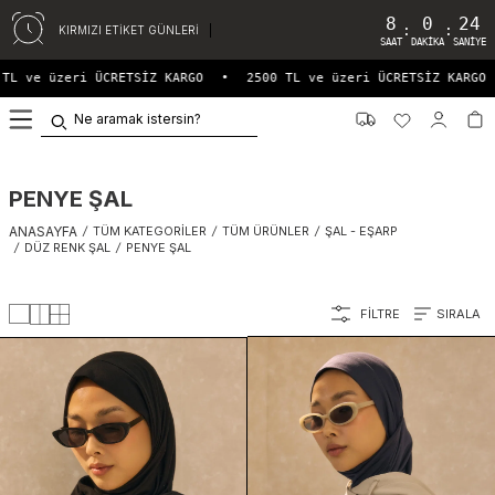
8
0
23
:
:
KIRMIZI ETİKET GÜNLERİ
SAAT
DAKIKA
SANIYE
 ve üzeri ÜCRETSİZ KARGO
•
2500 TL ve üzeri ÜCRETSİZ KARGO
•
0
PENYE ŞAL
ANASAYFA
/
TÜM KATEGORILER
/
TÜM ÜRÜNLER
/
ŞAL - EŞARP
/
DÜZ RENK ŞAL
/
PENYE ŞAL
FILTRE
SIRALA