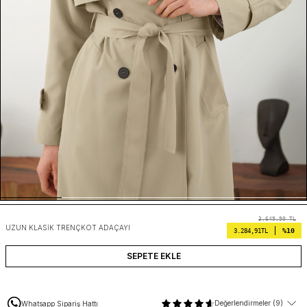
3.649,90
TL
UZUN KLASIK TRENÇKOT ADAÇAYI
%10
3.284,91
TL
SEPETE EKLE
Değerlendirmeler (9)
Whatsapp Sipariş Hattı