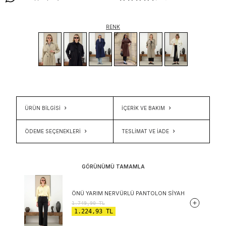
RENK
ÜRÜN BİLGİSİ
İÇERIK VE BAKIM
ÖDEME SEÇENEKLERI
TESLIMAT VE İADE
GÖRÜNÜMÜ TAMAMLA
ÖNÜ YARIM NERVÜRLÜ PANTOLON SIYAH
1.749,90
TL
1.224,93
TL