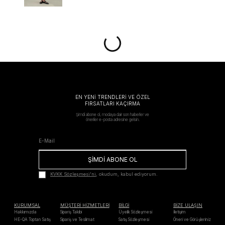
EN YENİ TRENDLERİ VE ÖZEL
FIRSATLARI KAÇIRMA
Şimdi abone ol, modaya dair son haberler ve
öneriler e-posta adresine gelsin.
ŞİMDİ ABONE OL
KVKK Sözleşmesi'ni
, okudum, kabul ediyorum.
KURUMSAL
MÜŞTERİ HİZMETLERİ
BİLGİ
BİZE ULAŞIN
Hakkımızda
Sipariş Takibi
Üyelik Sözleşmesi
İletişim
HE-QA Toptan Satış
Sipariş ve Teslimat
Satış Sözleşmesi
Öneri ve Görüşleriniz