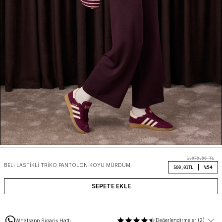
1.079,90
TL
BELI LASTIKLI TRIKO PANTOLON KOYU MÜRDÜM
%54
500,01
TL
SEPETE EKLE
Değerlendirmeler (2)
Whatsapp Sipariş Hattı