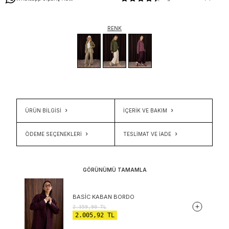
RENK
ÜRÜN BİLGİSİ
İÇERIK VE BAKIM
ÖDEME SEÇENEKLERI
TESLIMAT VE İADE
GÖRÜNÜMÜ TAMAMLA
BASIC KABAN BORDO
2.359,90
TL
2.005,92
TL