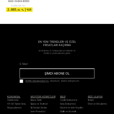
BASIC KABAN BORDO
2.359,90
TL
2.005
%15
,92 TL
EN YENİ TRENDLERİ VE ÖZEL
FIRSATLARI KAÇIRMA
Şimdi abone ol, modaya dair son haberler ve
öneriler e-posta adresine gelsin.
ŞİMDİ ABONE OL
KVKK Sözleşmesi'ni
, okudum, kabul ediyorum.
KURUMSAL
MÜŞTERİ HİZMETLERİ
BİLGİ
BİZE ULAŞIN
Hakkımızda
Sipariş Takibi
Üyelik Sözleşmesi
İletişim
HE-QA Toptan Satış
Sipariş ve Teslimat
Satış Sözleşmesi
Öneri ve Görüşleriniz
Mağazalarımız
Sık Sorulan Sorular
Garanti ve İade Koşulları
İade Prosedürü
Gizlilik ve Güvenlik