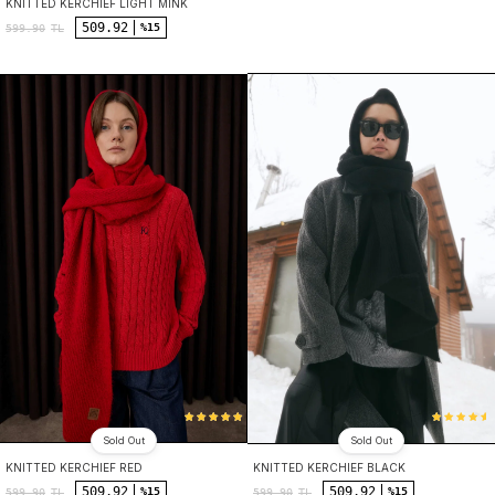
KNITTED KERCHIEF LIGHT MINK
509.92
%15
599.90
TL
Sold Out
Sold Out
KNITTED KERCHIEF RED
KNITTED KERCHIEF BLACK
509.92
509.92
%15
%15
599.90
TL
599.90
TL