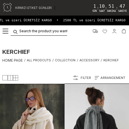
1
10
51
46
:
:
:
KIRMIZI ETİKET GÜNLERİ
GÜN
SAAT
DAKIKA
SANIYE
e üzeri ÜCRETSİZ KARGO
•
2500 TL ve üzeri ÜCRETSİZ KARGO
•
0
KERCHIEF
HOME PAGE
/
ALL PRODCUTS
/
COLLECTION
/
ACCESSORY
/
KERCHIEF
FILTER
ARRANGEMENT