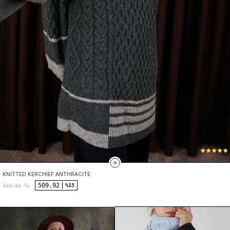
KNITTED KERCHIEF ANTHRACITE
509.92
%15
599.90
TL