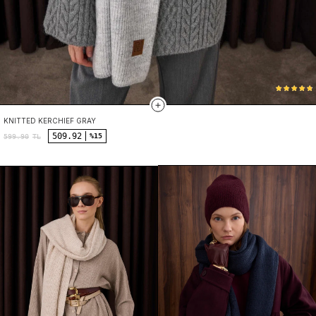
KNITTED KERCHIEF GRAY
509.92
%15
599.90
TL