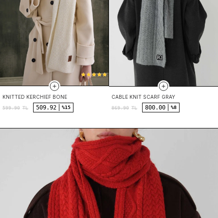
KNITTED KERCHIEF BONE
CABLE KNIT SCARF GRAY
509.92
800.00
%15
%8
599.90
TL
869.90
TL