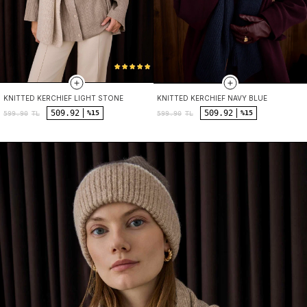
KNITTED KERCHIEF LIGHT STONE
KNITTED KERCHIEF NAVY BLUE
509.92
509.92
%15
%15
599.90
TL
599.90
TL