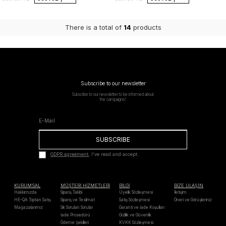
There is a total of
14
products
Subscribe to our newsletter
Subscribe to our newsletter to be informed about
the campaigns!
SUBSCRIBE
GDPR agreement
, I've read and accept.
KURUMSAL
MÜŞTERİ HİZMETLERİ
BİLGİ
BİZE ULAŞIN
Hakkımızda
Sipariş Takibi
Üyelik Sözleşmesi
İletişim
HE-QA Toptan Satış
Sipariş ve Teslimat
Satış Sözleşmesi
Öneri ve Görüşleriniz
Mağazalarımız
Sık Sorulan Sorular
Garanti ve İade Koşulları
İade Prosedürü
Gizlilik ve Güvenlik
Ödeme Şekilleri
KVKK Sözleşmesi