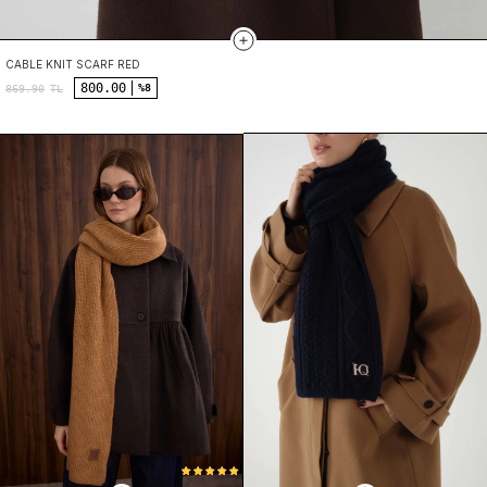
CABLE KNIT SCARF RED
800.00
%8
869.90
TL