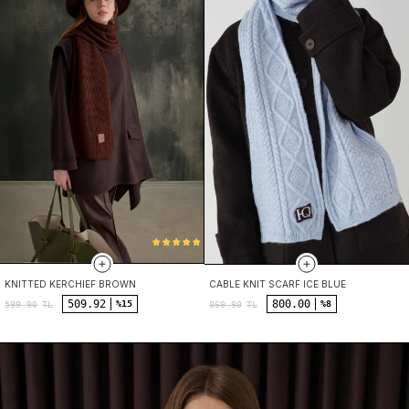
KNITTED KERCHIEF BROWN
CABLE KNIT SCARF ICE BLUE
509.92
800.00
%15
%8
599.90
TL
869.90
TL