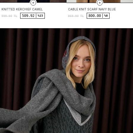
KNITTED KERCHIEF CAMEL
CABLE KNIT SCARF NAVY BLUE
509.92
800.00
%15
%8
599.90
TL
869.90
TL