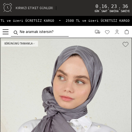
0
16
23
36
:
:
:
KIRMIZI ETİKET GÜNLERİ
GÜN
SAAT
DAKIKA
SANIYE
TL ve üzeri ÜCRETSİZ KARGO
•
2500 TL ve üzeri ÜCRETSİZ KARGO
0
GÖRÜNÜMÜ TAMAMLA