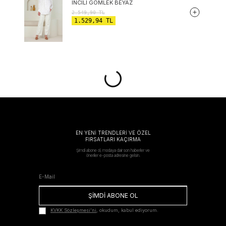
İNCILI GÖMLEK BEYAZ
2.549,90
TL
1.529,94
TL
EN YENİ TRENDLERİ VE ÖZEL
FIRSATLARI KAÇIRMA
Şimdi abone ol, modaya dair son haberler ve
öneriler e-posta adresine gelsin.
ŞİMDİ ABONE OL
KVKK Sözleşmesi'ni
, okudum, kabul ediyorum.