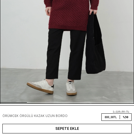
1.139,90
TL
ÖRÜMCEK ÖRGÜLÜ KAZAK UZUN BORDO
%30
800,00
TL
SEPETE EKLE