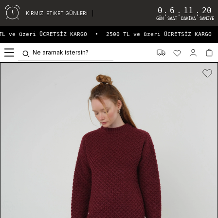
0
6
11
20
:
:
:
KIRMIZI ETİKET GÜNLERİ
GÜN
SAAT
DAKIKA
SANIYE
L ve üzeri ÜCRETSİZ KARGO
•
2500 TL ve üzeri ÜCRETSİZ KARGO
0