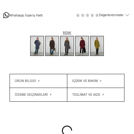
Değerlendirmeler
Whatsapp Sipariş Hattı
RENK
ÜRÜN BİLGİSİ
İÇERIK VE BAKIM
ÖDEME SEÇENEKLERI
TESLIMAT VE İADE