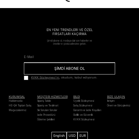
EN YENİ TRENDLERİ VE ÖZEL
FIRSATLARI KAÇIRMA
Şimdi abone ol, modaya dair son haberler ve
öneriler e-posta adresine gelsin.
ŞİMDİ ABONE OL
KVKK Sözleşmesi'ni
, okudum, kabul ediyorum.
KURUMSAL
MÜŞTERİ HİZMETLERİ
BİLGİ
BİZE ULAŞIN
Hakkımızda
Sipariş Takibi
Üyelik Sözleşmesi
İletişim
HE-QA Toptan Satış
Sipariş ve Teslimat
Satış Sözleşmesi
Öneri ve Görüşleriniz
Mağazalarımız
Sık Sorulan Sorular
Garanti ve İade Koşulları
İade Prosedürü
Gizlilik ve Güvenlik
Ödeme Şekilleri
KVKK Sözleşmesi
English
USD
EUR