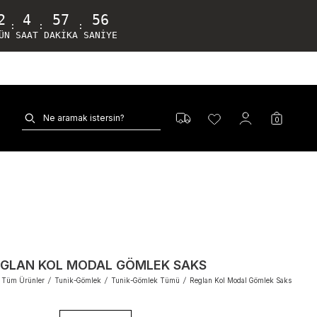
2
4
57
55
:
:
:
ÜN
SAAT
DAKIKA
SANIYE
0
GLAN KOL MODAL GÖMLEK SAKS
Tüm Ürünler
/
Tunik-Gömlek
/
Tunik-Gömlek Tümü
/
Reglan Kol Modal Gömlek Saks