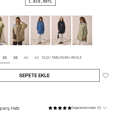
1.819,90
TL
36
38
40
42
ÖLÇÜ TABLOSUNU İNCELE
SEPETE EKLE
ariş Hattı
Değerlendirmeler (3)