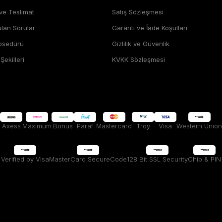
 ve Teslimat
Satış Sözleşmesi
ulan Sorular
Garanti ve İade Koşulları
rosedürü
Gizlilik ve Güvenlik
ekilleri
KVKK Sözleşmesi
Axess
Maximum
Bonus
Paraf
Mastercard
Troy
Visa
Western Unıon
Verified by Visa
MasterCard SecureCode
128 Bit SSL Security
Chip & PIN