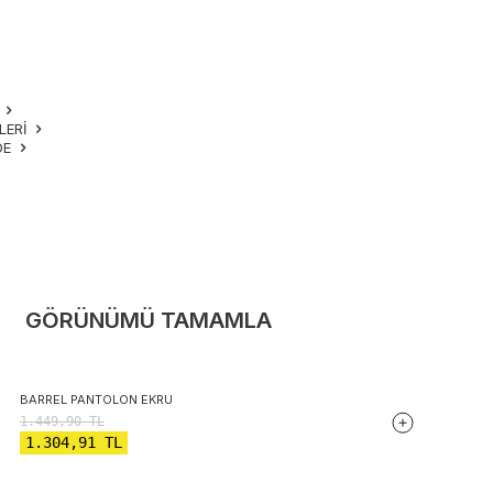
M
LERI
DE
GÖRÜNÜMÜ TAMAMLA
BARREL PANTOLON EKRU
1.449,90
TL
1.304,91
TL