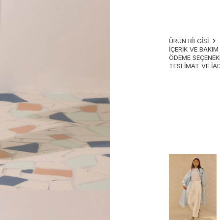
ÜRÜN BİLGİSİ
İÇERIK VE BAKI
ÖDEME SEÇENEK
TESLIMAT VE İA