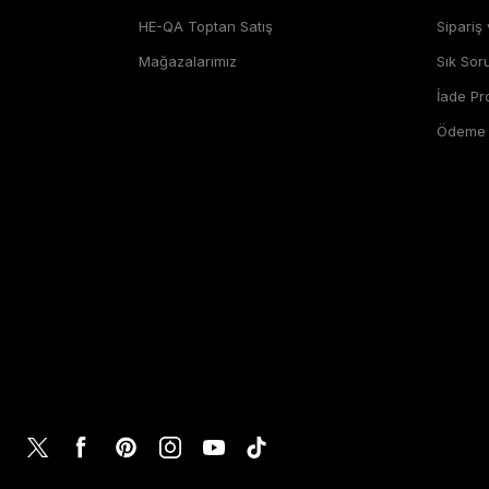
HE-QA Toptan Satış
Sipariş
Mağazalarımız
Sık Sor
İade P
Ödeme Ş