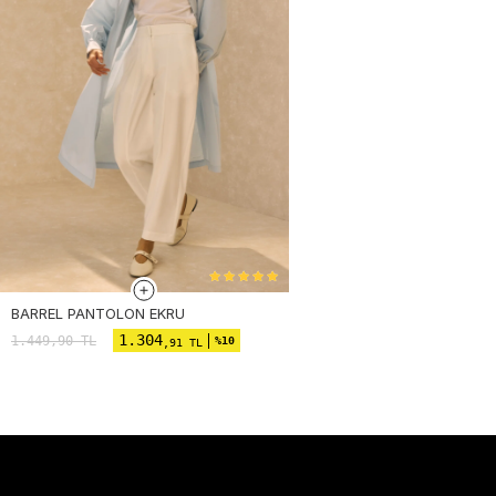
BARREL PANTOLON EKRU
1.304
1.449,90
TL
%10
,91 TL