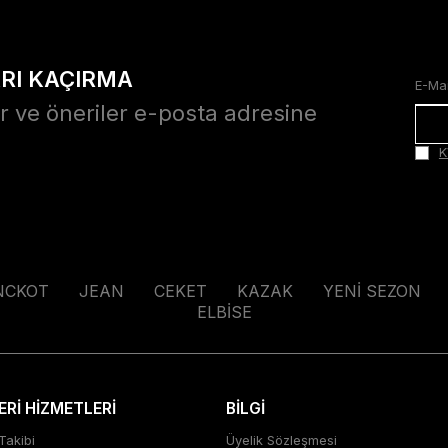
ARI KAÇIRMA
r ve öneriler e-posta adresine
K
NCKOT
JEAN
CEKET
KAZAK
YENİ SEZON
ELBİSE
Rİ HİZMETLERİ
BİLGİ
Takibi
Üyelik Sözleşmesi