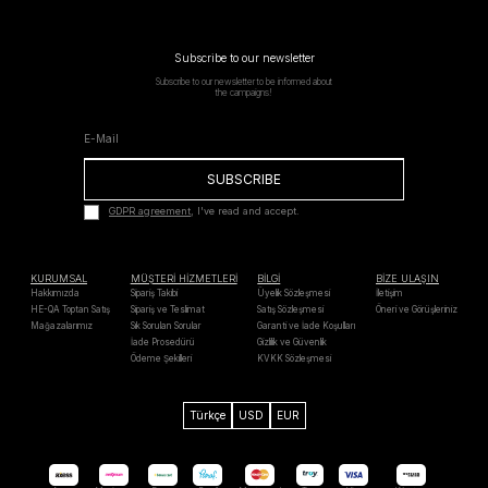
Subscribe to our newsletter
Subscribe to our newsletter to be informed about
the campaigns!
SUBSCRIBE
GDPR agreement
, I've read and accept.
KURUMSAL
MÜŞTERİ HİZMETLERİ
BİLGİ
BİZE ULAŞIN
Hakkımızda
Sipariş Takibi
Üyelik Sözleşmesi
İletişim
HE-QA Toptan Satış
Sipariş ve Teslimat
Satış Sözleşmesi
Öneri ve Görüşleriniz
Mağazalarımız
Sık Sorulan Sorular
Garanti ve İade Koşulları
İade Prosedürü
Gizlilik ve Güvenlik
Ödeme Şekilleri
KVKK Sözleşmesi
Türkçe
USD
EUR