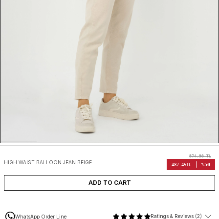
974.90
TL
HIGH WAIST BALLOON JEAN BEIGE
%50
487.45
TL
ADD TO CART
Ratings & Reviews (2)
WhatsApp Order Line