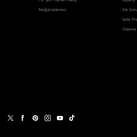
Mağazalarımız
Sık Sor
İade P
Ödeme Ş