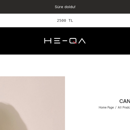
Süre doldu!
2500 TL ve üzeri Ü
CAN
Home Page
/
All Prodc