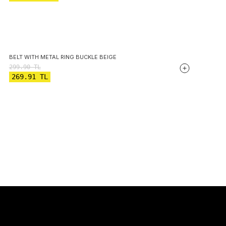
BELT WITH METAL RING BUCKLE BEIGE
299.90
TL
269.91
TL