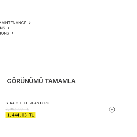
MAINTENANCE
ONS
TIONS
GÖRÜNÜMÜ TAMAMLA
STRAIGHT FIT JEAN ECRU
2,062.90
TL
1,444.03
TL