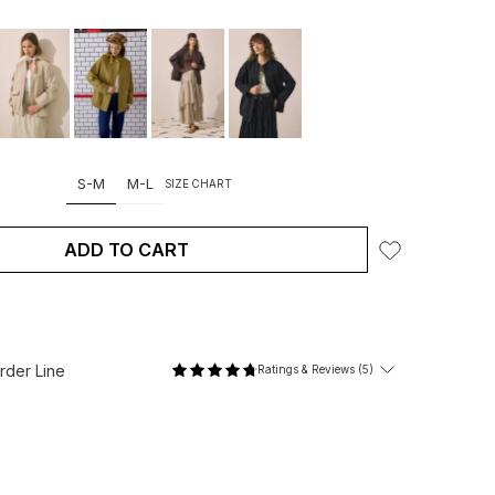
S-M
M-L
SIZE CHART
ADD TO CART
der Line
Ratings & Reviews (5)