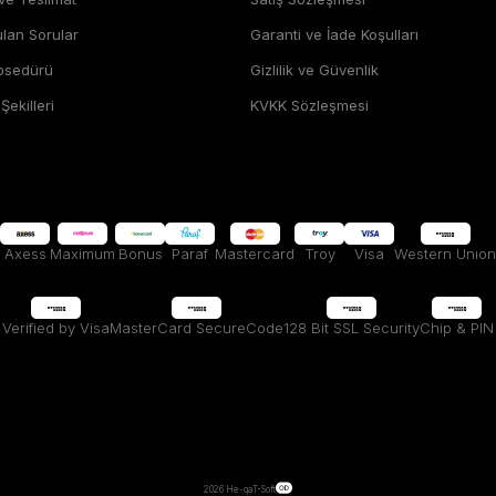
ulan Sorular
Garanti ve İade Koşulları
rosedürü
Gizlilik ve Güvenlik
ekilleri
KVKK Sözleşmesi
Axess
Maximum
Bonus
Paraf
Mastercard
Troy
Visa
Western Unıon
Verified by Visa
MasterCard SecureCode
128 Bit SSL Security
Chip & PIN
2026 He-qa
T-Soft