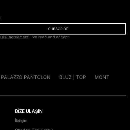
SUBSCRIBE
DPR agreement
, I've read and accept.
PALAZZO PANTOLON
BLUZ | TOP
MONT
BİZE ULAŞIN
İletişim
Öneri ve Görüşleriniz