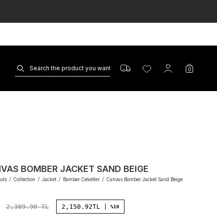
0
VAS BOMBER JACKET SAND BEIGE
uts
/
Collection
/
Jacket
/
Bomber Ceketler
/
Canvas Bomber Jacket Sand Beige
2,389.90
TL
2,150.92
TL
%10