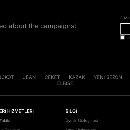
med about the campaigns!
G
NCKOT
JEAN
CEKET
KAZAK
YENİ SEZON
ELBİSE
Rİ HİZMETLERİ
BİLGİ
Takibi
Üyelik Sözleşmesi
 ve Teslimat
Satış Sözleşmesi