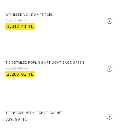
WRINKLED VOILE SKIRT ECRU
1,874.90
TL
1,312.43
TL
TIE DETAILED POPLIN SKIRT LIGHT SAGE GREEN
2,539.90
TL
2,285.91
TL
TRENCADIS NECKERCHIEF GARNET
729.90
TL