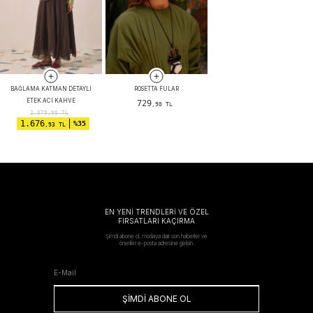
BAĞLAMA KATMAN DETAYLI
ROSETTA FULAR
ETEK ACI KAHVE
729
,90 TL
2.579,90
TL
1.676
%35
,93 TL
EN YENİ TRENDLERİ VE ÖZEL
FIRSATLARI KAÇIRMA
Şimdi abone ol, modaya dair son haberler ve
öneriler e-posta adresine gelsin.
ŞİMDİ ABONE OL