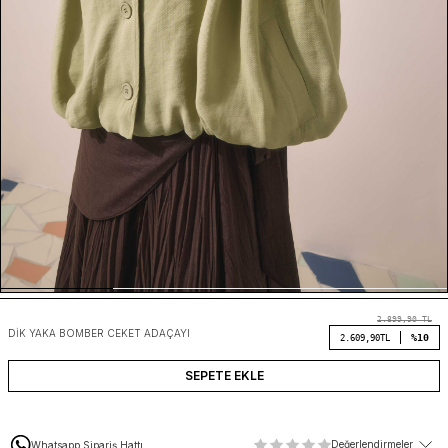
2.899,90
TL
DIK YAKA BOMBER CEKET ADAÇAYI
%10
2.609,90
TL
SEPETE EKLE
Değerlendirmeler
Whatsapp Sipariş Hattı