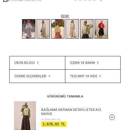
RENK
ÜRÜN BİLGİSİ
İÇERIK VE BAKIM
ÖDEME SEÇENEKLERI
TESLIMAT VE İADE
GÖRÜNÜMÜ TAMAMLA
BAĞLAMA KATMAN DETAYLI ETEK ACI
KAHVE
2.579,90
TL
1.676,93
TL