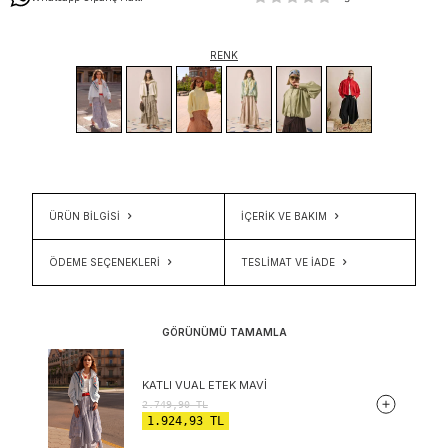
RENK
ÜRÜN BİLGİSİ
İÇERIK VE BAKIM
ÖDEME SEÇENEKLERI
TESLIMAT VE İADE
GÖRÜNÜMÜ TAMAMLA
KATLI VUAL ETEK MAVI
2.749,90
TL
1.924,93
TL