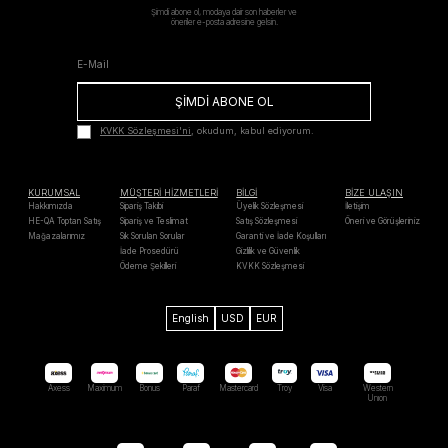
Şimdi abone ol, modaya dair son haberler ve
öneriler e-posta adresine gelsin.
ŞİMDİ ABONE OL
KVKK Sözleşmesi'ni
, okudum, kabul ediyorum.
KURUMSAL
MÜŞTERİ HİZMETLERİ
BİLGİ
BİZE ULAŞIN
Hakkımızda
Sipariş Takibi
Üyelik Sözleşmesi
İletişim
HE-QA Toptan Satış
Sipariş ve Teslimat
Satış Sözleşmesi
Öneri ve Görüşleriniz
Mağazalarımız
Sık Sorulan Sorular
Garanti ve İade Koşulları
İade Prosedürü
Gizlilik ve Güvenlik
Ödeme Şekilleri
KVKK Sözleşmesi
English
USD
EUR
Axess
Maximum
Bonus
Paraf
Mastercard
Troy
Visa
Western
Unıon