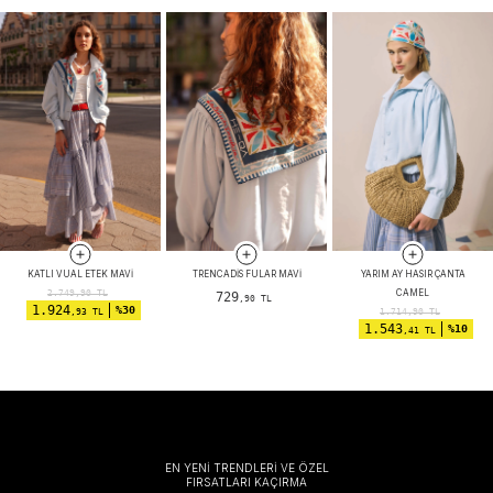
KATLI VUAL ETEK MAVI
TRENCADIS FULAR MAVI
YARIM AY HASIR ÇANTA
CAMEL
2.749,90
TL
729
,90 TL
1.924
%30
,93 TL
1.714,90
TL
1.543
%10
,41 TL
EN YENİ TRENDLERİ VE ÖZEL
FIRSATLARI KAÇIRMA