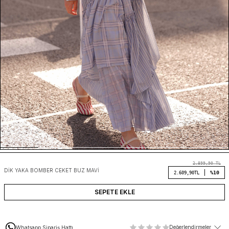
2.899,90
TL
DIK YAKA BOMBER CEKET BUZ MAVI
%10
2.609,90
TL
SEPETE EKLE
Değerlendirmeler
Whatsapp Sipariş Hattı