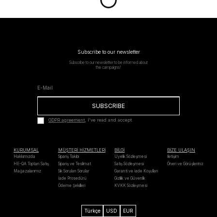
Subscribe to our newsletter
Subscribe to our newsletter to be informed about
the campaigns!
SUBSCRIBE
GDPR agreement
, I've read and accept.
KURUMSAL
MÜŞTERİ HİZMETLERİ
BİLGİ
BİZE ULAŞIN
Hakkımızda
Sipariş Takibi
Üyelik Sözleşmesi
İletişim
HE-QA Toptan Satış
Sipariş ve Teslimat
Satış Sözleşmesi
Öneri ve Görüşleriniz
Mağazalarımız
Sık Sorulan Sorular
Garanti ve İade Koşulları
İade Prosedürü
Gizlilik ve Güvenlik
Ödeme Şekilleri
KVKK Sözleşmesi
Türkçe
USD
EUR