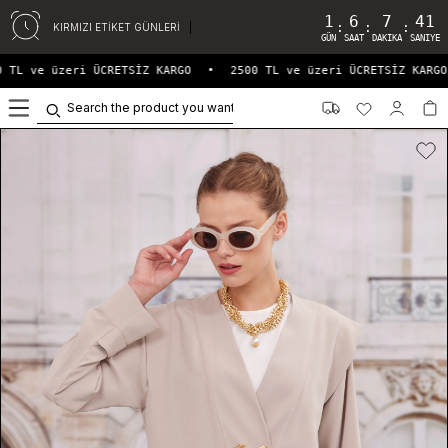
1
6
7
41
:
:
:
KIRMIZI ETİKET GÜNLERİ
GÜN
SAAT
DAKIKA
SANIYE
 TL ve üzeri ÜCRETSİZ KARGO
•
2500 TL ve üzeri ÜCRETSİZ KARGO
0