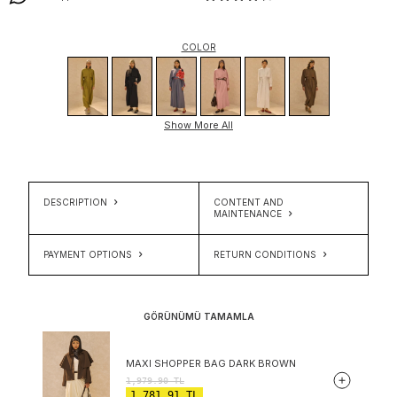
COLOR
Show More All
DESCRIPTION
CONTENT AND
MAINTENANCE
PAYMENT OPTIONS
RETURN CONDITIONS
GÖRÜNÜMÜ TAMAMLA
MAXI SHOPPER BAG DARK BROWN
1,979.90
TL
1,781.91
TL