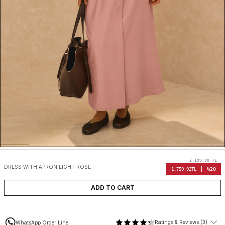
2,199.90
TL
DRESS WITH APRON LIGHT ROSE
%20
1,759.92
TL
ADD TO CART
Ratings & Reviews (3)
WhatsApp Order Line