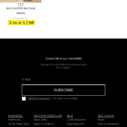
MAXI SHOPPER BAG DARK
BROWN
1,979.90
TL
1
%10
,781.91 TL
Subscribe to our newsletter
Subscribe to our newsletter to be informed about
the campaigns!
SUBSCRIBE
GDPR agreement
, I've read and accept.
KURUMSAL
MÜŞTERİ HİZMETLERİ
BİLGİ
BİZE ULAŞIN
Hakkımızda
Sipariş Takibi
Üyelik Sözleşmesi
İletişim
HE-QA Toptan Satış
Sipariş ve Teslimat
Satış Sözleşmesi
Öneri ve Görüşleriniz