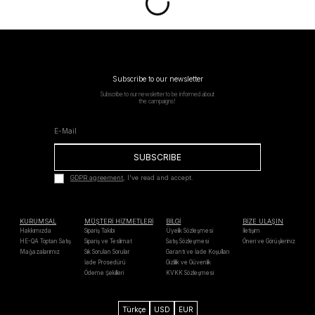
Subscribe to our newsletter
Subscribe to our newsletter to be informed about
the campaigns!
SUBSCRIBE
GDPR agreement
, I've read and accept.
KURUMSAL
MÜŞTERİ HİZMETLERİ
BİLGİ
BİZE ULAŞIN
Hakkımızda
Sipariş Takibi
Üyelik Sözleşmesi
İletişim
HE-QA Toptan Satış
Sipariş ve Teslimat
Satış Sözleşmesi
Öneri ve Görüşleriniz
Mağazalarımız
Sık Sorulan Sorular
Garanti ve İade Koşulları
İade Prosedürü
Gizlilik ve Güvenlik
Ödeme Şekilleri
KVKK Sözleşmesi
Türkçe
USD
EUR