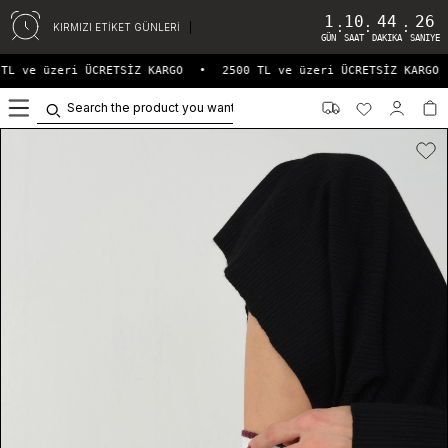
1
10
44
26
:
:
:
KIRMIZI ETİKET GÜNLERİ
GÜN
SAAT
DAKIKA
SANIYE
TL ve üzeri ÜCRETSİZ KARGO
•
2500 TL ve üzeri ÜCRETSİZ KARGO
0