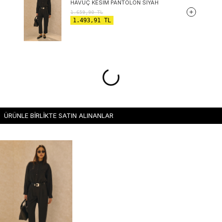
HAVUÇ KESIM PANTOLON SIYAH
1.659,90
TL
1.493,91
TL
ÜRÜNLE BİRLİKTE SATIN ALINANLAR