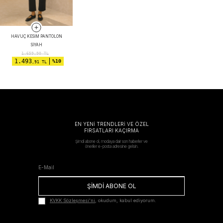
HAVUÇ KESIM PANTOLON
SIYAH
1.659,90
TL
1.493
%10
,91 TL
EN YENİ TRENDLERİ VE ÖZEL
FIRSATLARI KAÇIRMA
Şimdi abone ol, modaya dair son haberler ve
öneriler e-posta adresine gelsin.
ŞİMDİ ABONE OL
KVKK Sözleşmesi'ni
, okudum, kabul ediyorum.