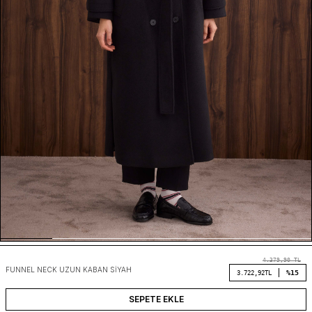
4.379,90
TL
FUNNEL NECK UZUN KABAN SIYAH
%15
3.722,92
TL
SEPETE EKLE