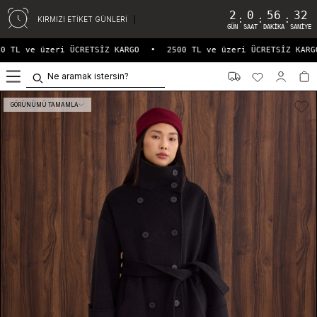
2
0
56
31
:
:
:
KIRMIZI ETİKET GÜNLERİ
GÜN
SAAT
DAKIKA
SANIYE
 TL ve üzeri ÜCRETSİZ KARGO
•
2500 TL ve üzeri ÜCRETSİZ KARGO
0
GÖRÜNÜMÜ TAMAMLA