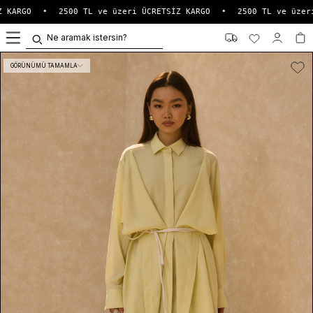
 KARGO
•
2500 TL ve üzeri ÜCRETSİZ KARGO
•
2500 TL ve üzeri
0
GÖRÜNÜMÜ TAMAMLA