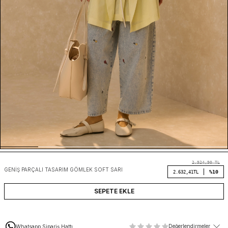
2.924,90
TL
GENIŞ PARÇALI TASARIM GÖMLEK SOFT SARI
%10
2.632,41
TL
SEPETE EKLE
Değerlendirmeler
Whatsapp Sipariş Hattı