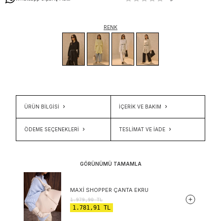
RENK
ÜRÜN BİLGİSİ
İÇERIK VE BAKIM
ÖDEME SEÇENEKLERI
TESLIMAT VE İADE
GÖRÜNÜMÜ TAMAMLA
MAXI SHOPPER ÇANTA EKRU
1.979,90
TL
1.781,91
TL