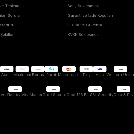
 ve Teslimat
Satış Sözleşmesi
ulan Sorular
Garanti ve İade Koşulları
rosedürü
Gizlilik ve Güvenlik
ekilleri
KVKK Sözleşmesi
Axess
Maximum
Bonus
Paraf
Mastercard
Troy
Visa
Western Unıon
Verified by Visa
MasterCard SecureCode
128 Bit SSL Security
Chip & PIN