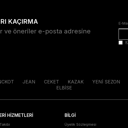
ARI KAÇIRMA
r ve öneriler e-posta adresine
K
NCKOT
JEAN
CEKET
KAZAK
YENİ SEZON
ELBİSE
Rİ HİZMETLERİ
BİLGİ
Takibi
Üyelik Sözleşmesi