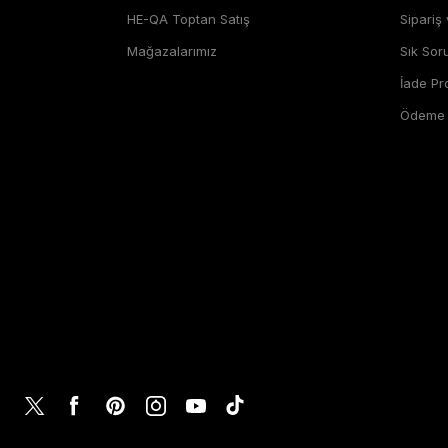
HE-QA Toptan Satış
Sipariş
Mağazalarımız
Sık Sor
İade P
Ödeme Ş