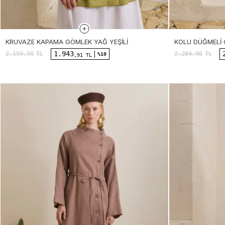
KRUVAZE KAPAMA GÖMLEK YAĞ YEŞILI
KOLU DÜĞMELI 
1.943
2.159,90
TL
2.284,90
TL
%10
,91 TL