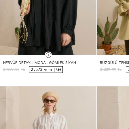
NERVÜR DETAYLI MODAL GÖMLEK SIYAH
BÜZGÜLÜ TENS
2.573
2.859,90
TL
2.229,90
TL
%10
,91 TL