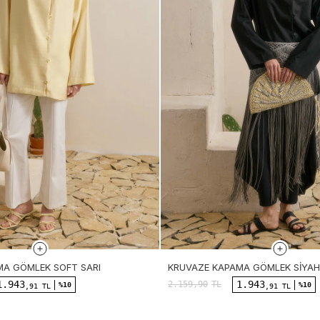
MA GÖMLEK SOFT SARI
KRUVAZE KAPAMA GÖMLEK SIYAH
1.943
1.943
2.159,90
TL
%10
%10
,91 TL
,91 TL