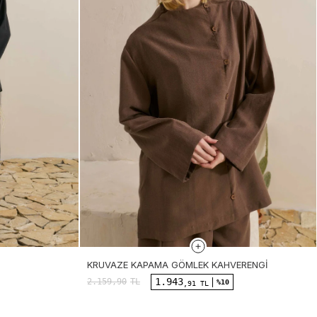
KRUVAZE KAPAMA GÖMLEK KAHVERENGI
1.943
2.159,90
TL
%10
,91 TL