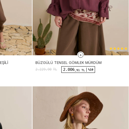
ŞILI
BÜZGÜLÜ TENSEL GÖMLEK MÜRDÜM
2.006
2.229,90
TL
%10
,91 TL