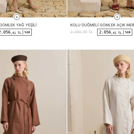
GÖMLEK YAĞ YEŞILI
KOLU DÜĞMELI GÖMLEK AÇIK ME
2.056
2.056
2.284,90
TL
%10
%10
,41 TL
,41 TL