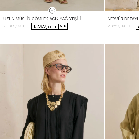
UZUN MÜSLIN GÖMLEK AÇIK YAĞ YEŞILI
NERVÜR DETAYL
1.969
2.187,90
TL
2.859,90
TL
%10
,11 TL