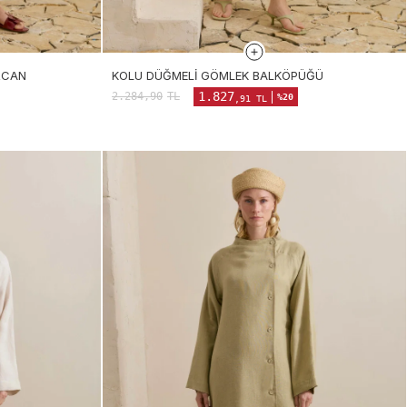
RCAN
KOLU DÜĞMELI GÖMLEK BALKÖPÜĞÜ
1.827
2.284,90
TL
%20
,91 TL