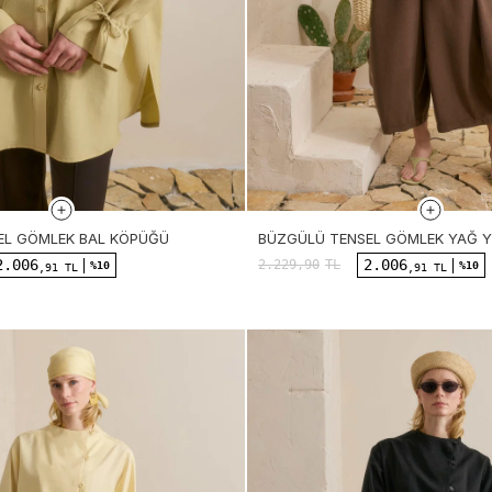
EL GÖMLEK BAL KÖPÜĞÜ
BÜZGÜLÜ TENSEL GÖMLEK YAĞ YE
2.006
2.006
2.229,90
TL
%10
%10
,91 TL
,91 TL