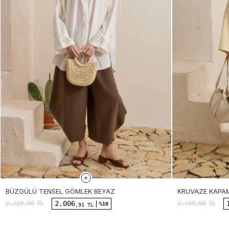
BÜZGÜLÜ TENSEL GÖMLEK BEYAZ
KRUVAZE KAPA
2.006
2.229,90
TL
2.159,90
TL
%10
,91 TL