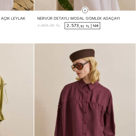
AÇIK LEYLAK
NERVÜR DETAYLI MODAL GÖMLEK ADAÇAYI
2.573
2.859,90
TL
%10
,91 TL