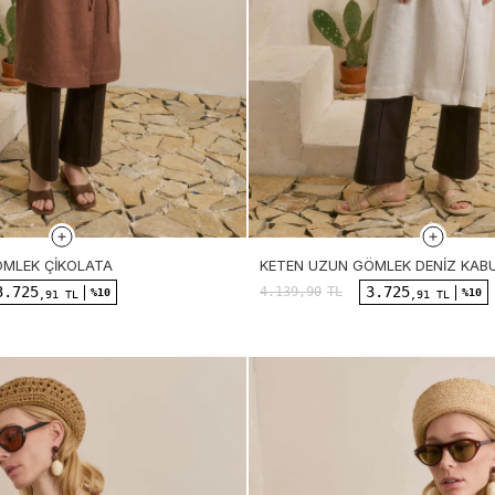
ÖMLEK ÇIKOLATA
KETEN UZUN GÖMLEK DENIZ KAB
3.725
3.725
4.139,90
TL
%10
%10
,91 TL
,91 TL