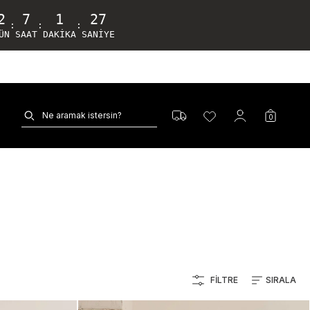
2
7
1
25
:
:
:
ÜN
SAAT
DAKIKA
SANIYE
0
FILTRE
SIRALA