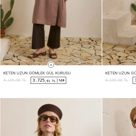
KETEN UZUN GÖMLEK GÜL KURUSU
KETEN UZUN G
3.725
4.139,90
TL
4.139,90
TL
%10
,91 TL