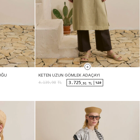
UĞU
KETEN UZUN GÖMLEK ADAÇAYI
3.725
4.139,90
TL
%10
,91 TL