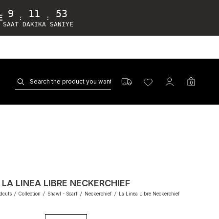
9
11
52
E
:
:
SAAT
DAKIKA
SANIYE
0
LA LINEA LIBRE NECKERCHIEF
odcuts
/
Collection
/
Shawl - Scarf
/
Neckerchief
/
La Linea Libre Neckerchief