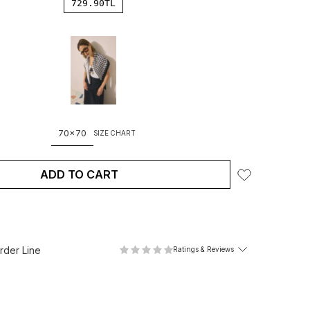
729.90
TL
70x70
SIZE CHART
ADD TO CART
der Line
Ratings & Reviews