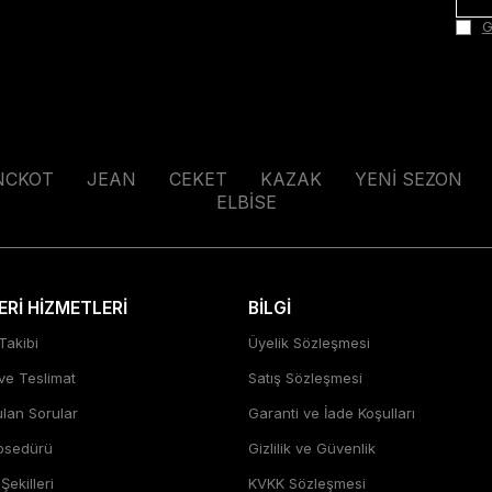
G
NCKOT
JEAN
CEKET
KAZAK
YENİ SEZON
ELBİSE
Rİ HİZMETLERİ
BİLGİ
Takibi
Üyelik Sözleşmesi
 ve Teslimat
Satış Sözleşmesi
ulan Sorular
Garanti ve İade Koşulları
rosedürü
Gizlilik ve Güvenlik
ekilleri
KVKK Sözleşmesi