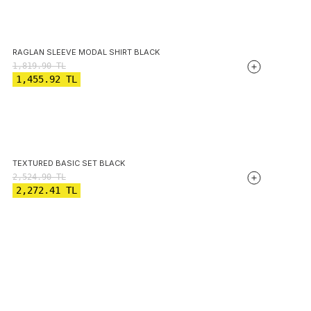
RAGLAN SLEEVE MODAL SHIRT BLACK
1,819.90
TL
1,455.92
TL
TEXTURED BASIC SET BLACK
2,524.90
TL
2,272.41
TL