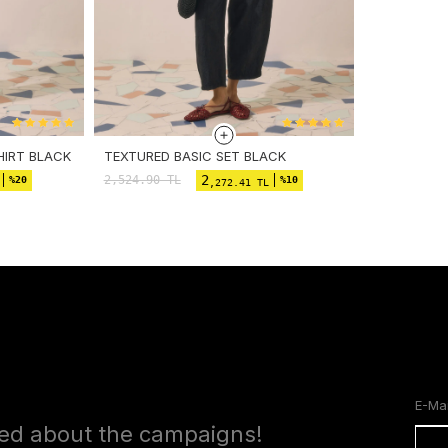
HIRT BLACK
TEXTURED BASIC SET BLACK
2
2,524.90
TL
%20
%10
,272.41 TL
med about the campaigns!