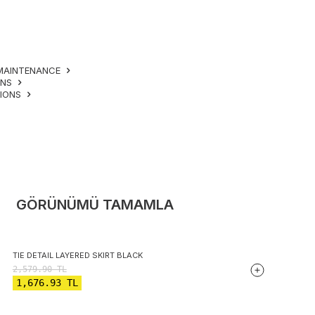
MAINTENANCE
ONS
TIONS
GÖRÜNÜMÜ TAMAMLA
TIE DETAIL LAYERED SKIRT BLACK
2,579.90
TL
1,676.93
TL