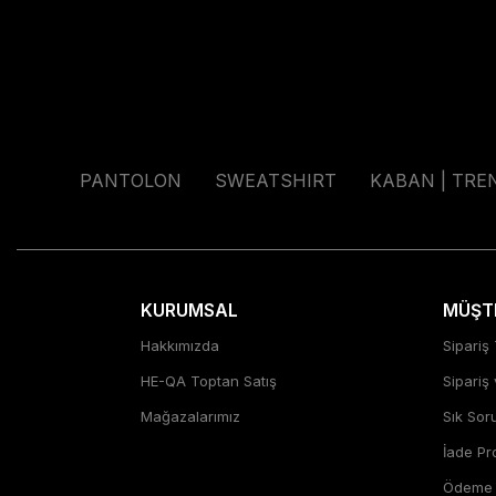
PANTOLON
SWEATSHIRT
KABAN | TRE
KURUMSAL
MÜŞTE
Hakkımızda
Sipariş 
HE-QA Toptan Satış
Sipariş
Mağazalarımız
Sık Sor
İade P
Ödeme Ş