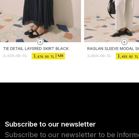
TIE DETAIL LAYERED SKIRT BLACK
RAGLAN SLEEVE MODAL S
1
1
2,579.90
TL
1,819.90
TL
%35
,676.93 TL
,455.92 TL
Subscribe to our newsletter
Subscribe to our newsletter to be infor