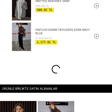
KNITTED KERCHIEF GRAY
599.90
TL
509.92
TL
PINTUCK DENIM TROUSERS DARK NAVY
BLUE
2,419.90
TL
2,177.91
TL
ÜRÜNLE BİRLİKTE SATIN ALINANLAR