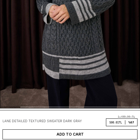
1,499.90
TL
LANE DETAILED TEXTURED SWEATER DARK GRAY
%67
500.01
TL
ADD TO CART