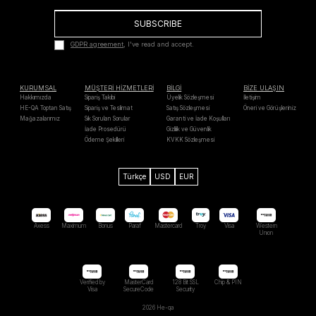
SUBSCRIBE
GDPR agreement
, I've read and accept.
KURUMSAL
MÜŞTERİ HİZMETLERİ
BİLGİ
BİZE ULAŞIN
Hakkımızda
Sipariş Takibi
Üyelik Sözleşmesi
İletişim
HE-QA Toptan Satış
Sipariş ve Teslimat
Satış Sözleşmesi
Öneri ve Görüşleriniz
Mağazalarımız
Sık Sorulan Sorular
Garanti ve İade Koşulları
İade Prosedürü
Gizlilik ve Güvenlik
Ödeme Şekilleri
KVKK Sözleşmesi
Türkçe
USD
EUR
Axess
Maximum
Bonus
Paraf
Mastercard
Troy
Visa
Western
Unıon
Verified by
MasterCard
128 Bit SSL
Chip & PIN
Visa
SecureCode
Security
2026 He-qa