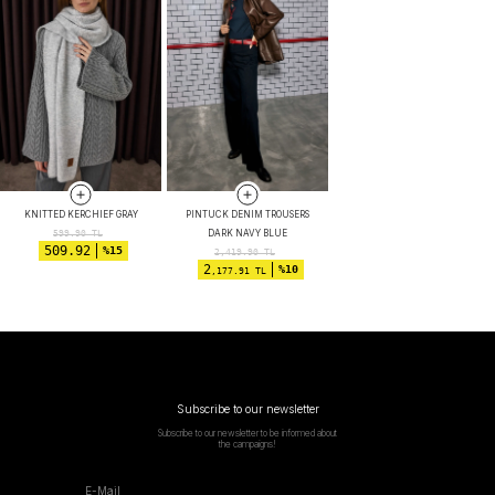
KNITTED KERCHIEF GRAY
PINTUCK DENIM TROUSERS
DARK NAVY BLUE
599.90
TL
509.92
%15
2,419.90
TL
2
%10
,177.91 TL
Subscribe to our newsletter
Subscribe to our newsletter to be informed about
the campaigns!