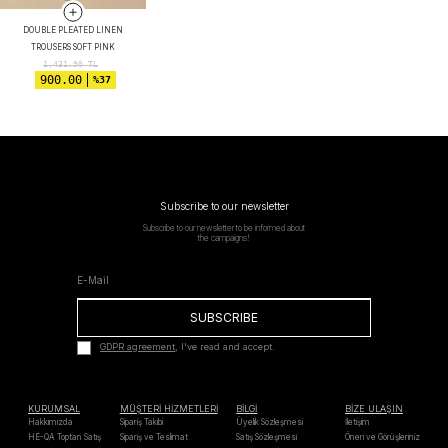
DOUBLE PLEATED LINEN
TROUSERS SOFT PINK
1,431.90
TL
900.00
%37
Subscribe to our newsletter
Subscribe to our newsletter to be informed about
the campaigns!
SUBSCRIBE
GDPR agreement
, I've read and accept.
KURUMSAL
MÜŞTERİ HİZMETLERİ
BİLGİ
BİZE ULAŞIN
Hakkımızda
Sipariş Takibi
Üyelik Sözleşmesi
İletişim
HE-QA Toptan Satış
Sipariş ve Teslimat
Satış Sözleşmesi
Öneri ve Görüşleriniz