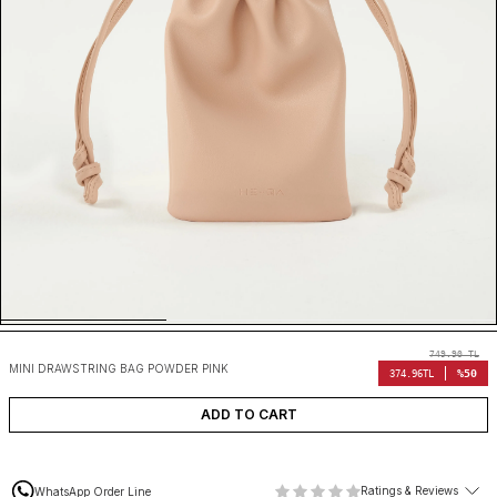
749.90
TL
MINI DRAWSTRING BAG POWDER PINK
%50
374.96
TL
ADD TO CART
Ratings & Reviews
WhatsApp Order Line