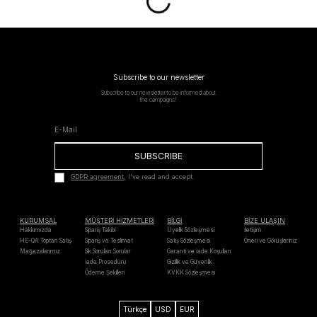
Subscribe to our newsletter
Subscribe to our newsletter to be informed about
the campaigns!
SUBSCRIBE
GDPR agreement
, I've read and accept.
KURUMSAL
MÜŞTERİ HİZMETLERİ
BİLGİ
BİZE ULAŞIN
Hakkımızda
Sipariş Takibi
Üyelik Sözleşmesi
İletişim
HE-QA Toptan Satış
Sipariş ve Teslimat
Satış Sözleşmesi
Öneri ve Görüşleriniz
Mağazalarımız
Sık Sorulan Sorular
Garanti ve İade Koşulları
İade Prosedürü
Gizlilik ve Güvenlik
Ödeme Şekilleri
KVKK Sözleşmesi
Türkçe
USD
EUR