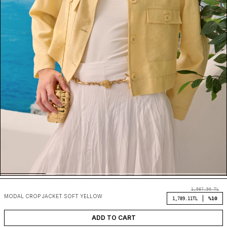
1,987.90
TL
MODAL CROP JACKET SOFT YELLOW
%10
1,789.11
TL
ADD TO CART