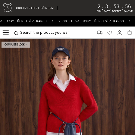
2
3
53
55
:
:
:
KIRMIZI ETİKET GÜNLERİ
GÜN
SAAT
DAKIKA
SANIYE
 üzeri ÜCRETSİZ KARGO
•
2500 TL ve üzeri ÜCRETSİZ KARGO
•
2
0
COMPLETE LOOK