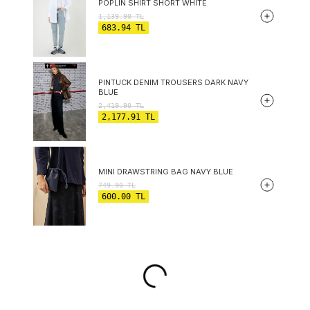
POPLIN SHIRT SHORT WHITE
1,139.90
TL
683.94
TL
PINTUCK DENIM TROUSERS DARK NAVY
BLUE
2,419.90
TL
2,177.91
TL
MINI DRAWSTRING BAG NAVY BLUE
749.90
TL
600.00
TL