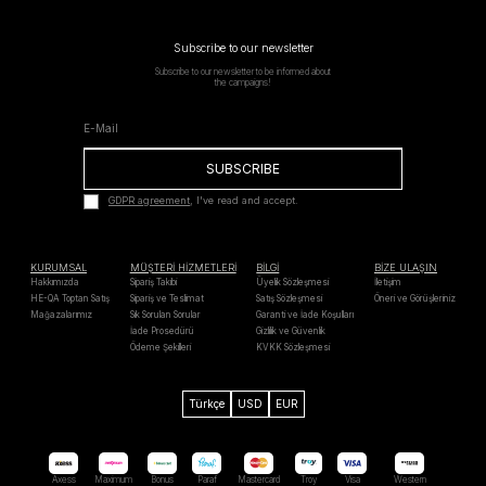
Subscribe to our newsletter
Subscribe to our newsletter to be informed about
the campaigns!
SUBSCRIBE
GDPR agreement
, I've read and accept.
KURUMSAL
MÜŞTERİ HİZMETLERİ
BİLGİ
BİZE ULAŞIN
Hakkımızda
Sipariş Takibi
Üyelik Sözleşmesi
İletişim
HE-QA Toptan Satış
Sipariş ve Teslimat
Satış Sözleşmesi
Öneri ve Görüşleriniz
Mağazalarımız
Sık Sorulan Sorular
Garanti ve İade Koşulları
İade Prosedürü
Gizlilik ve Güvenlik
Ödeme Şekilleri
KVKK Sözleşmesi
Türkçe
USD
EUR
Axess
Maximum
Bonus
Paraf
Mastercard
Troy
Visa
Western