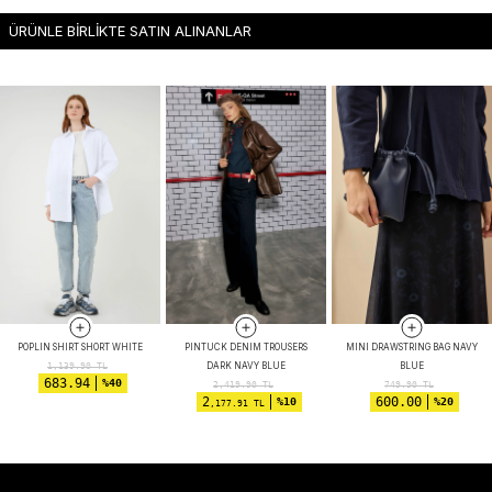
ÜRÜNLE BİRLİKTE SATIN ALINANLAR
POPLIN SHIRT SHORT WHITE
PINTUCK DENIM TROUSERS
MINI DRAWSTRING BAG NAVY
DARK NAVY BLUE
BLUE
1,139.90
TL
683.94
%40
2,419.90
TL
749.90
TL
2
600.00
%10
%20
,177.91 TL