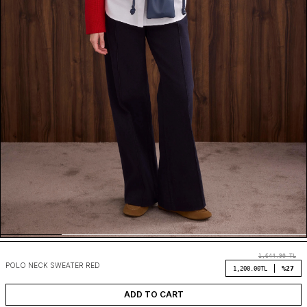
1,644.90
TL
POLO NECK SWEATER RED
%27
1,200.00
TL
ADD TO CART