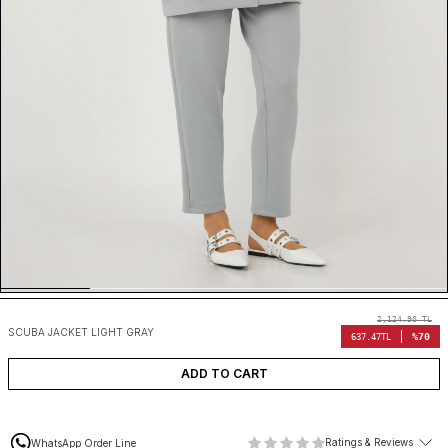
2,124.90
TL
SCUBA JACKET LIGHT GRAY
%70
637.47
TL
ADD TO CART
Ratings & Reviews
WhatsApp Order Line