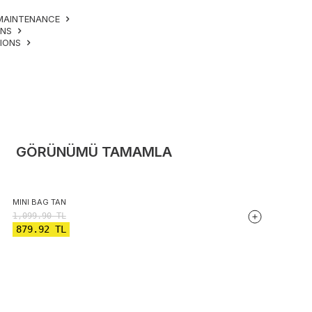
MAINTENANCE
ONS
TIONS
GÖRÜNÜMÜ TAMAMLA
MINI BAG TAN
1,099.90
TL
879.92
TL