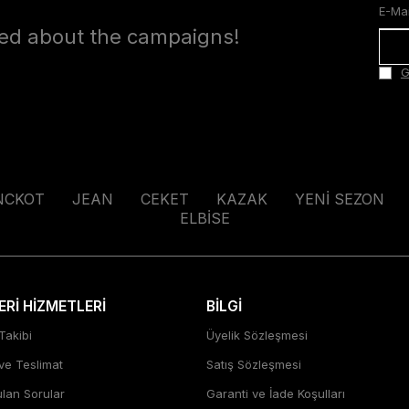
med about the campaigns!
G
NCKOT
JEAN
CEKET
KAZAK
YENİ SEZON
ELBİSE
Rİ HİZMETLERİ
BİLGİ
Takibi
Üyelik Sözleşmesi
 ve Teslimat
Satış Sözleşmesi
ulan Sorular
Garanti ve İade Koşulları