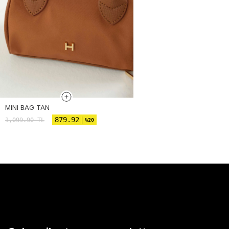
MINI BAG TAN
879.92
1,099.90
TL
%20