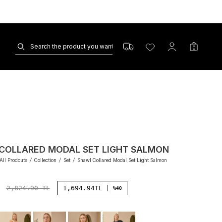
0
COLLARED MODAL SET LIGHT SALMON
All Prodcuts
/
Collection
/
Set
/
Shawl Collared Modal Set Light Salmon
2,824.90
TL
1,694.94
TL
%40