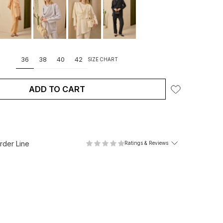
36
38
40
42
SIZE CHART
ADD TO CART
der Line
Ratings & Reviews