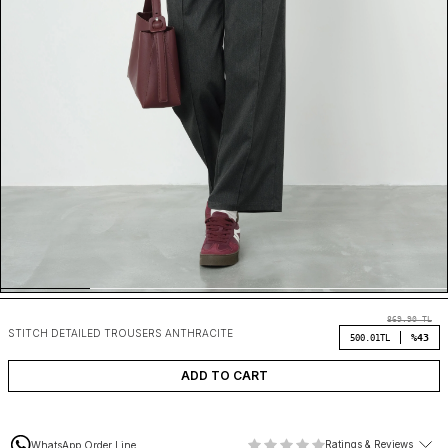
869.90
TL
STITCH DETAILED TROUSERS ANTHRACITE
%43
500.01
TL
ADD TO CART
Ratings & Reviews
WhatsApp Order Line