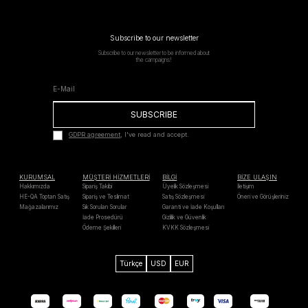
Subscribe to our newsletter
Subscribe to our newsletter to be informed about
the campaigns!
SUBSCRIBE
GDPR agreement
, I've read and accept.
KURUMSAL
MÜŞTERİ HİZMETLERİ
BİLGİ
BİZE ULAŞIN
Hakkımızda
Sipariş Takibi
Üyelik Sözleşmesi
İletişim
HE-QA Toptan Satış
Sipariş ve Teslimat
Satış Sözleşmesi
Öneri ve Görüşleriniz
Mağazalarımız
Sık Sorulan Sorular
Garanti ve İade Koşulları
İade Prosedürü
Gizlilik ve Güvenlik
Ödeme Şekilleri
KVKK Sözleşmesi
Türkçe
USD
EUR