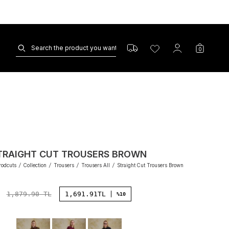
0
TRAIGHT CUT TROUSERS BROWN
rodcuts
/
Collection
/
Trousers
/
Trousers All
/
Straight Cut Trousers Brown
1,879.90
TL
1,691.91
TL
%10