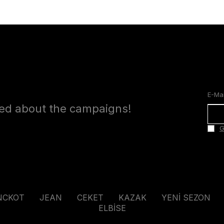
med about the campaigns!
G
NCKOT
JEAN
CEKET
KAZAK
YENİ SEZON
ELBİSE