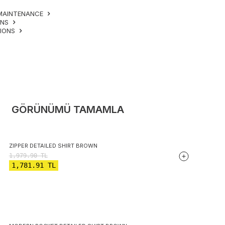
MAINTENANCE
ONS
TIONS
GÖRÜNÜMÜ TAMAMLA
ZIPPER DETAILED SHIRT BROWN
1,979.90
TL
1,781.91
TL