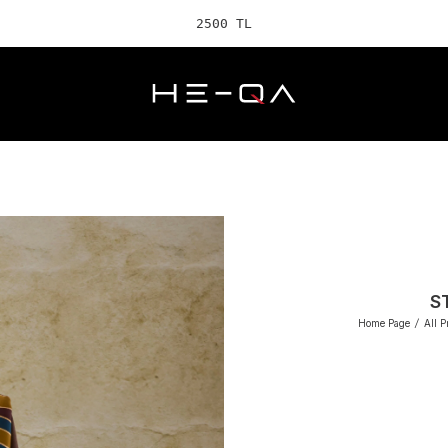
2500 TL ve üzeri ÜCR
S
Home Page
/
All P