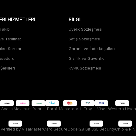
Rİ HİZMETLERİ
BİLGİ
Takibi
Üyelik Sözleşmesi
 ve Teslimat
Satış Sözleşmesi
ulan Sorular
Garanti ve İade Koşulları
rosedürü
Gizlilik ve Güvenlik
ekilleri
KVKK Sözleşmesi
Axess
Maximum
Bonus
Paraf
Mastercard
Troy
Visa
Western Unıon
Verified by Visa
MasterCard SecureCode
128 Bit SSL Security
Chip & PIN