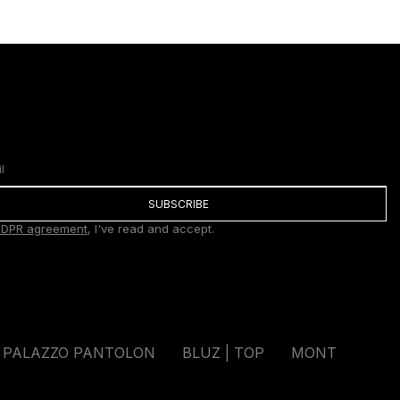
SUBSCRIBE
DPR agreement
, I've read and accept.
PALAZZO PANTOLON
BLUZ | TOP
MONT