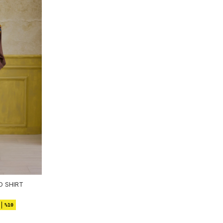
D SHIRT
%10