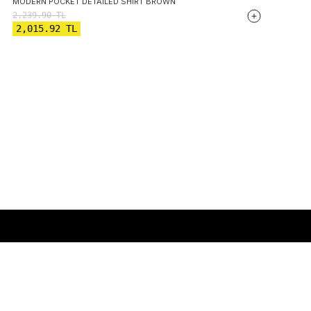
MODERN POCKET DETAILED SHIRT BROWN
2,239.90
TL
2,015.92
TL