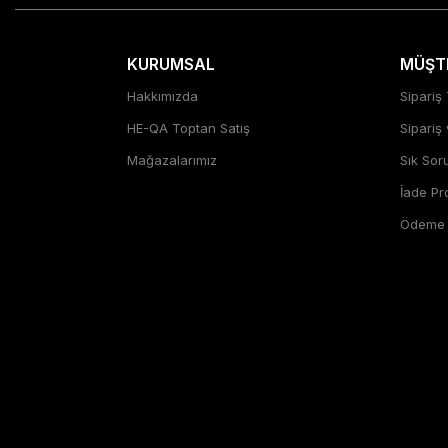
KURUMSAL
MÜŞTE
Hakkımızda
Sipariş 
HE-QA Toptan Satış
Sipariş
Mağazalarımız
Sık Sor
İade P
Ödeme Ş