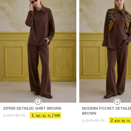
ZIPPER DETAILED SHIRT BROWN
MODERN POCKET DETAILE
BROWN
1
1,979.90
TL
%10
,781.91 TL
2
2,239.90
TL
,015.92 TL