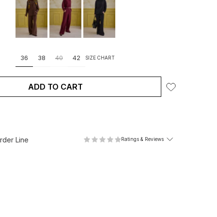
36
38
40
42
SIZE CHART
ADD TO CART
der Line
Ratings & Reviews