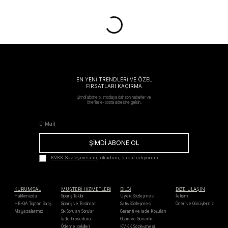
EN YENİ TRENDLERİ VE ÖZEL
FIRSATLARI KAÇIRMA
Şimdi abone ol, modaya dair son haberler ve
öneriler e-posta adresine gelsin.
ŞİMDİ ABONE OL
KVKK Sözleşmesi'ni
, okudum, kabul ediyorum.
KURUMSAL
MÜŞTERİ HİZMETLERİ
BİLGİ
BİZE ULAŞIN
Hakkımızda
Sipariş Takibi
Üyelik Sözleşmesi
İletişim
HE-QA Toptan Satış
Sipariş ve Teslimat
Satış Sözleşmesi
Öneri ve Görüşleriniz
Mağazalarımız
Sık Sorulan Sorular
Garanti ve İade Koşulları
İade Prosedürü
Gizlilik ve Güvenlik
Ödeme Şekilleri
KVKK Sözleşmesi