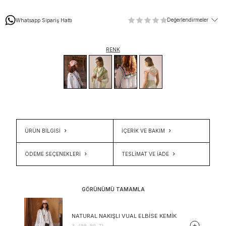
Değerlendirmeler
Whatsapp Sipariş Hattı
RENK
ÜRÜN BİLGİSİ
İÇERIK VE BAKIM
ÖDEME SEÇENEKLERI
TESLIMAT VE İADE
GÖRÜNÜMÜ TAMAMLA
NATURAL NAKIŞLI VUAL ELBISE KEMIK
3.499,90
TL