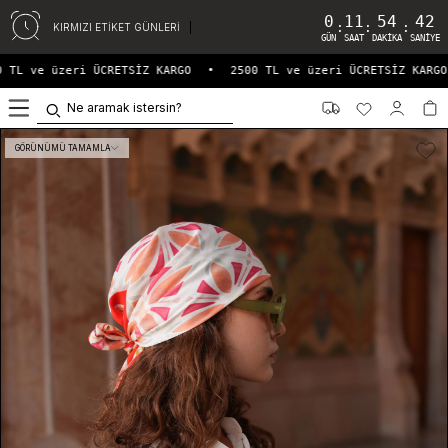
0
11
54
42
:
:
:
KIRMIZI ETİKET GÜNLERİ
GÜN
SAAT
DAKIKA
SANIYE
 TL ve üzeri ÜCRETSİZ KARGO
•
2500 TL ve üzeri ÜCRETSİZ KARGO
0
GÖRÜNÜMÜ TAMAMLA