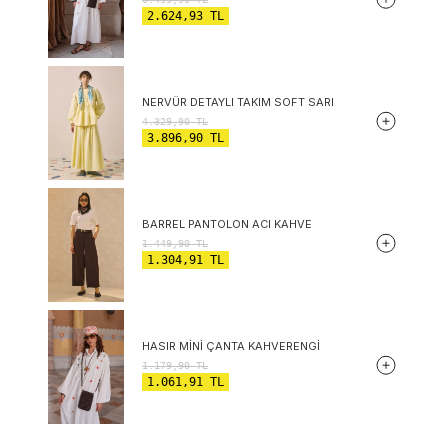
2.624,93
TL
NERVÜR DETAYLI TAKIM SOFT SARI
4.329,90
TL
3.896,90
TL
BARREL PANTOLON ACI KAHVE
1.449,90
TL
1.304,91
TL
HASIR MINI ÇANTA KAHVERENGI
1.179,90
TL
1.061,91
TL