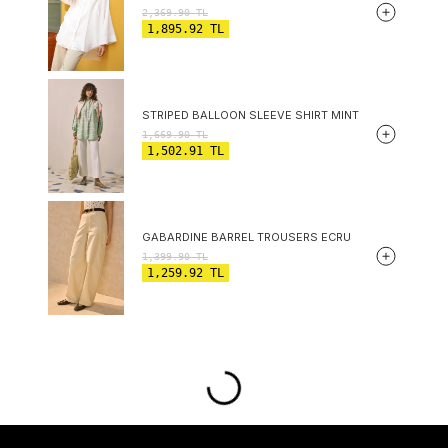
2,369.90
TL
1,895.92
TL
STRIPED BALLOON SLEEVE SHIRT MINT
1,669.90
TL
1,502.91
TL
GABARDINE BARREL TROUSERS ECRU
1,399.90
TL
1,259.92
TL