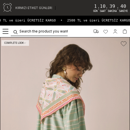
1
10
39
40
:
:
:
KIRMIZI ETİKET GÜNLERİ
GÜN
SAAT
DAKIKA
SANIYE
 TL ve üzeri ÜCRETSİZ KARGO
•
2500 TL ve üzeri ÜCRETSİZ KARGO
0
COMPLETE LOOK