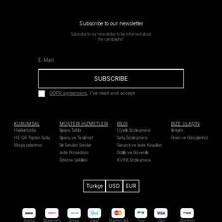
Subscribe to our newsletter
Subscribe to our newsletter to be informed about
the campaigns!
SUBSCRIBE
GDPR agreement
, I've read and accept.
KURUMSAL
MÜŞTERİ HİZMETLERİ
BİLGİ
BİZE ULAŞIN
Hakkımızda
Sipariş Takibi
Üyelik Sözleşmesi
İletişim
HE-QA Toptan Satış
Sipariş ve Teslimat
Satış Sözleşmesi
Öneri ve Görüşleriniz
Mağazalarımız
Sık Sorulan Sorular
Garanti ve İade Koşulları
İade Prosedürü
Gizlilik ve Güvenlik
Ödeme Şekilleri
KVKK Sözleşmesi
Türkçe
USD
EUR
Axess
Maximum
Bonus
Paraf
Mastercard
Troy
Visa
Western