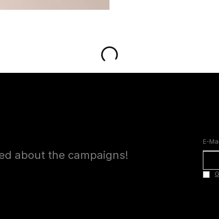
med about the campaigns!
G