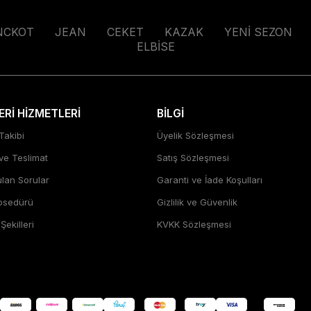
NCKOT
JEAN
CEKET
KAZAK
YENİ SEZON
ELBİSE
Rİ HİZMETLERİ
BİLGİ
Takibi
Üyelik Sözleşmesi
 ve Teslimat
Satış Sözleşmesi
ulan Sorular
Garanti ve İade Koşulları
rosedürü
Gizlilik ve Güvenlik
ekilleri
KVKK Sözleşmesi