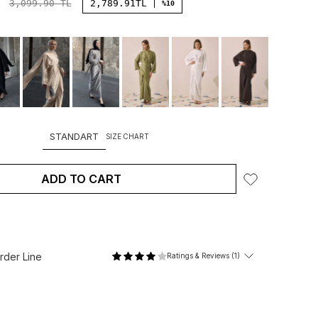
3,099.90
TL
2,789.91
TL
%10
STANDART
SIZE CHART
ADD TO CART
der Line
Ratings & Reviews (1)