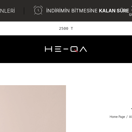
ÜNLERİ
İNDİRİMİN BİTMESİNE
KALAN SÜRE
G
2500 TL ve üze
Home Page
/
Al