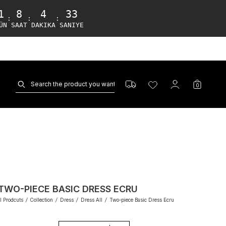
1
8
4
32
:
:
:
ÜN
SAAT
DAKIKA
SANIYE
0
TWO-PIECE BASIC DRESS ECRU
l Prodcuts
/
Collection
/
Dress
/
Dress All
/
Two-piece Basic Dress Ecru