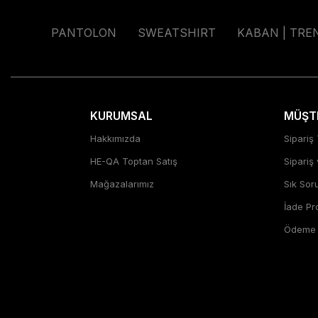
PANTOLON
SWEATSHIRT
KABAN | TRE
KURUMSAL
MÜŞTE
Hakkımızda
Sipariş 
HE-QA Toptan Satış
Sipariş
Mağazalarımız
Sık Sor
İade P
Ödeme Ş