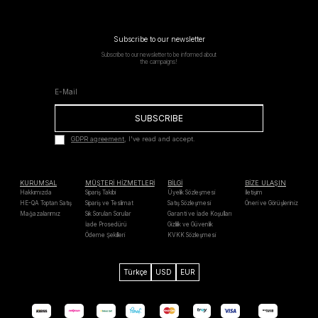
Subscribe to our newsletter
Subscribe to our newsletter to be informed about
the campaigns!
SUBSCRIBE
GDPR agreement
, I've read and accept.
KURUMSAL
MÜŞTERİ HİZMETLERİ
BİLGİ
BİZE ULAŞIN
Hakkımızda
Sipariş Takibi
Üyelik Sözleşmesi
İletişim
HE-QA Toptan Satış
Sipariş ve Teslimat
Satış Sözleşmesi
Öneri ve Görüşleriniz
Mağazalarımız
Sık Sorulan Sorular
Garanti ve İade Koşulları
İade Prosedürü
Gizlilik ve Güvenlik
Ödeme Şekilleri
KVKK Sözleşmesi
Türkçe
USD
EUR