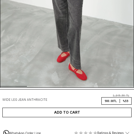
1,349.90
TL
WIDE LEG JEAN ANTHRACITE
%33
900.00
TL
ADD TO CART
Ratings & Reviews
WhatsApp Order Line