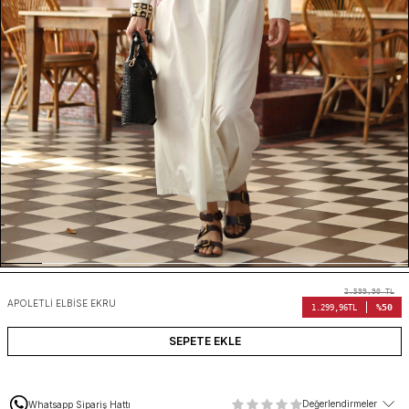
2.599,90
TL
APOLETLI ELBISE EKRU
%50
1.299,96
TL
SEPETE EKLE
Değerlendirmeler
Whatsapp Sipariş Hattı