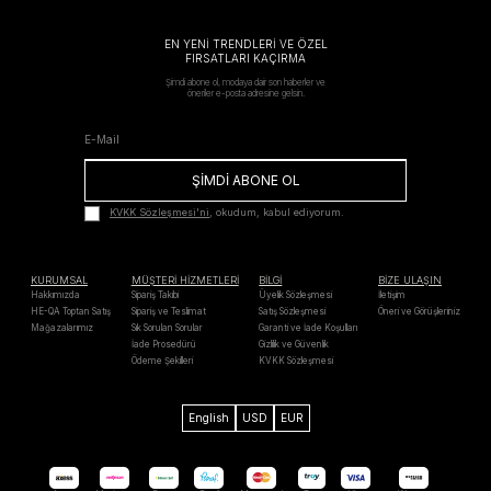
EN YENİ TRENDLERİ VE ÖZEL
FIRSATLARI KAÇIRMA
Şimdi abone ol, modaya dair son haberler ve
öneriler e-posta adresine gelsin.
ŞİMDİ ABONE OL
KVKK Sözleşmesi'ni
, okudum, kabul ediyorum.
KURUMSAL
MÜŞTERİ HİZMETLERİ
BİLGİ
BİZE ULAŞIN
Hakkımızda
Sipariş Takibi
Üyelik Sözleşmesi
İletişim
HE-QA Toptan Satış
Sipariş ve Teslimat
Satış Sözleşmesi
Öneri ve Görüşleriniz
Mağazalarımız
Sık Sorulan Sorular
Garanti ve İade Koşulları
İade Prosedürü
Gizlilik ve Güvenlik
Ödeme Şekilleri
KVKK Sözleşmesi
English
USD
EUR