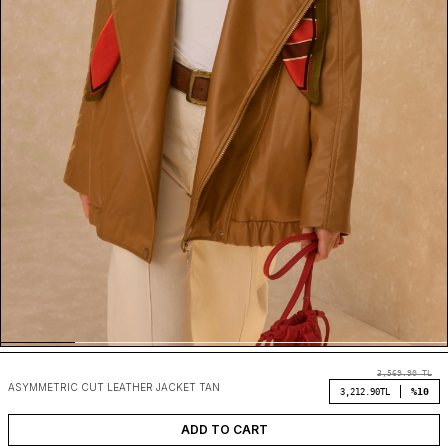
3,569.90
TL
ASYMMETRIC CUT LEATHER JACKET TAN
%10
3,212.90
TL
ADD TO CART