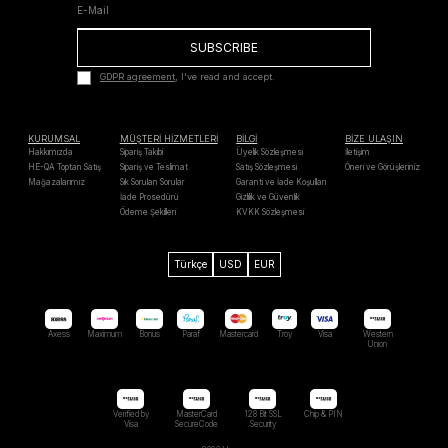
SUBSCRIBE
GDPR agreement
, I've read and accept.
KURUMSAL
MÜŞTERİ HİZMETLERİ
BİLGİ
BİZE ULAŞIN
Hakkımızda
Sipariş Takibi
Üyelik Sözleşmesi
İletişim
HE-QA Toptan Satış
Sipariş ve Teslimat
Satış Sözleşmesi
Öneri ve Görüşleriniz
Mağazalarımız
Sık Sorulan Sorular
Garanti ve İade Koşulları
İade Prosedürü
Gizlilik ve Güvenlik
Ödeme Şekilleri
KVKK Sözleşmesi
Türkçe
USD
EUR
Axess
Maximum
Bonus
Paraf
Mastercard
Troy
Visa
Western
Unıon
Verified by
MasterCard
128 Bit SSL
Chip & PIN
Visa
SecureCode
Security