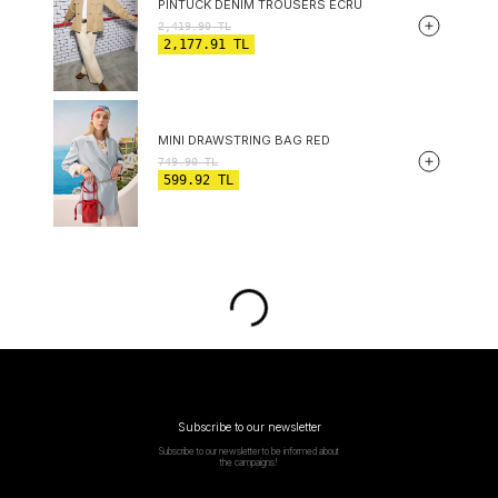
PINTUCK DENIM TROUSERS ECRU
2,419.90
TL
2,177.91
TL
MINI DRAWSTRING BAG RED
749.90
TL
599.92
TL
Subscribe to our newsletter
Subscribe to our newsletter to be informed about
the campaigns!