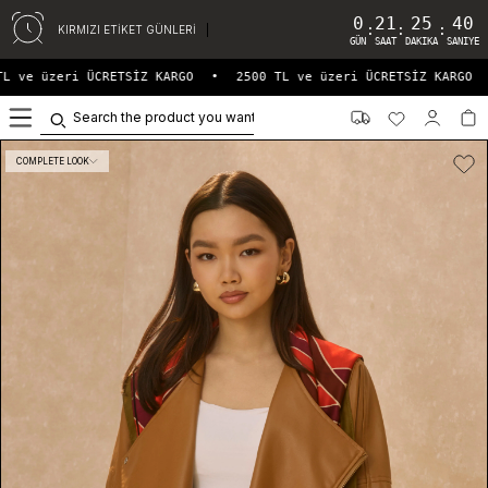
0
21
25
40
:
:
:
KIRMIZI ETİKET GÜNLERİ
GÜN
SAAT
DAKIKA
SANIYE
L ve üzeri ÜCRETSİZ KARGO
•
2500 TL ve üzeri ÜCRETSİZ KARGO
•
0
COMPLETE LOOK