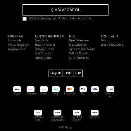
ŞİMDİ ABONE OL
KVKK Sözleşmesi'ni
, okudum, kabul ediyorum.
KURUMSAL
MÜŞTERİ HİZMETLERİ
BİLGİ
BİZE ULAŞIN
Hakkımızda
Sipariş Takibi
Üyelik Sözleşmesi
İletişim
HE-QA Toptan Satış
Sipariş ve Teslimat
Satış Sözleşmesi
Öneri ve Görüşleriniz
Mağazalarımız
Sık Sorulan Sorular
Garanti ve İade Koşulları
İade Prosedürü
Gizlilik ve Güvenlik
Ödeme Şekilleri
KVKK Sözleşmesi
English
USD
EUR
Axess
Maximum
Bonus
Paraf
Mastercard
Troy
Visa
Western
Unıon
Verified by
MasterCard
128 Bit SSL
Chip & PIN
Visa
SecureCode
Security
2026 He-qa