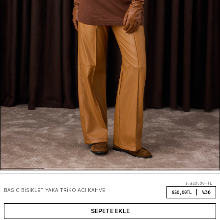
1.329,90
TL
BASIC BISIKLET YAKA TRIKO ACI KAHVE
%36
850,00
TL
SEPETE EKLE