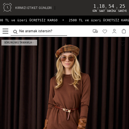
1
18
54
25
:
:
:
KIRMIZI ETİKET GÜNLERİ
GÜN
SAAT
DAKIKA
SANIYE
0 TL ve üzeri ÜCRETSİZ KARGO
•
2500 TL ve üzeri ÜCRETSİZ KARGO
0
GÖRÜNÜMÜ TAMAMLA