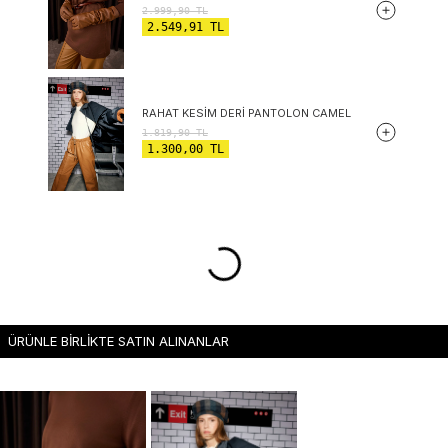
2.999,90
TL
2.549,91
TL
RAHAT KESIM DERI PANTOLON CAMEL
1.819,90
TL
1.300,00
TL
ÜRÜNLE BİRLİKTE SATIN ALINANLAR