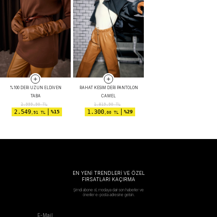
%100 DERI UZUN ELDIVEN
RAHAT KESIM DERI PANTOLON
TABA
CAMEL
2.999,90
TL
1.819,90
TL
2.549
1.300
%15
%29
,91 TL
,00 TL
EN YENİ TRENDLERİ VE ÖZEL
FIRSATLARI KAÇIRMA
Şimdi abone ol, modaya dair son haberler ve
öneriler e-posta adresine gelsin.