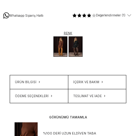
Değerlendirmeler (1)
Whatsapp Sipariş Hattı
RENK
ÜRÜN BİLGİSİ
İÇERIK VE BAKIM
ÖDEME SEÇENEKLERI
TESLIMAT VE İADE
GÖRÜNÜMÜ TAMAMLA
%100 DERI UZUN ELDIVEN TABA