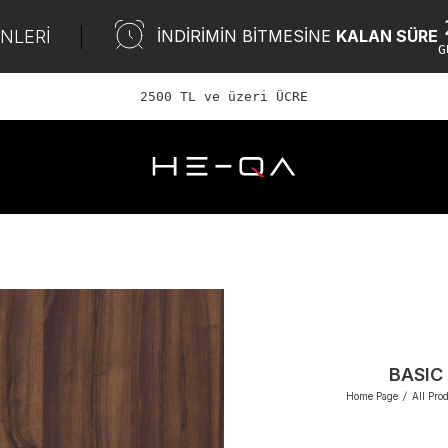
ÜNLERİ
İNDİRİMİN BİTMESİNE
KALAN SÜRE
G
2500 TL ve üzeri ÜCRETSİZ KAR
BASIC
Home Page
/
All Pro