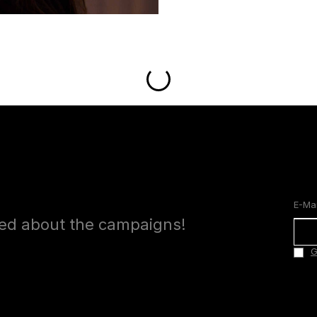
med about the campaigns!
G