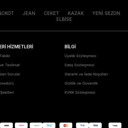
NCKOT
JEAN
CEKET
KAZAK
YENİ SEZON
ELBİSE
Rİ HİZMETLERİ
BİLGİ
Takibi
Üyelik Sözleşmesi
 ve Teslimat
Satış Sözleşmesi
ulan Sorular
Garanti ve İade Koşulları
rosedürü
Gizlilik ve Güvenlik
ekilleri
KVKK Sözleşmesi