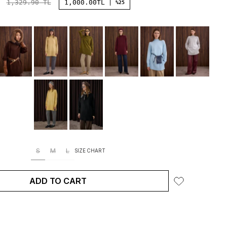
1,329.90
TL
1,000.00
TL
%25
S
M
L
SIZE CHART
ADD TO CART