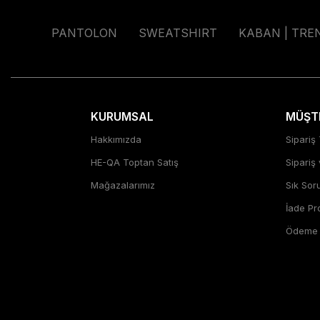
PANTOLON
SWEATSHIRT
KABAN | TRE
KURUMSAL
MÜŞTE
Hakkımızda
Sipariş 
HE-QA Toptan Satış
Sipariş
Mağazalarımız
Sık Sor
İade P
Ödeme Ş