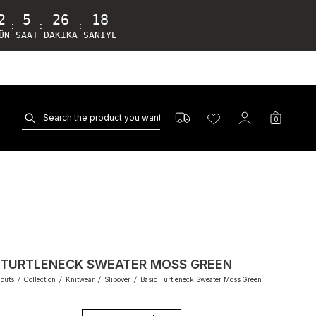
2
5
26
17
:
:
:
ÜN
SAAT
DAKIKA
SANIYE
0
 TURTLENECK SWEATER MOSS GREEN
dcuts
/
Collection
/
Knitwear
/
Slipover
/
Basic Turtleneck Sweater Moss Green