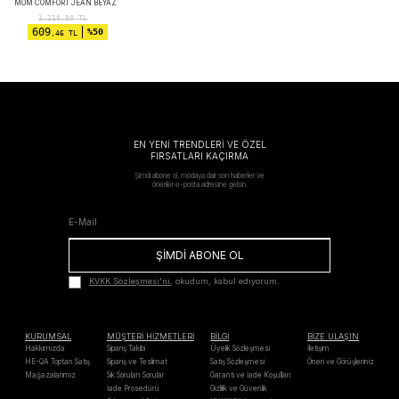
MOM COMFORT JEAN BEYAZ
1.218,90
TL
609
%50
,46 TL
EN YENİ TRENDLERİ VE ÖZEL
FIRSATLARI KAÇIRMA
Şimdi abone ol, modaya dair son haberler ve
öneriler e-posta adresine gelsin.
ŞİMDİ ABONE OL
KVKK Sözleşmesi'ni
, okudum, kabul ediyorum.
KURUMSAL
MÜŞTERİ HİZMETLERİ
BİLGİ
BİZE ULAŞIN
Hakkımızda
Sipariş Takibi
Üyelik Sözleşmesi
İletişim
HE-QA Toptan Satış
Sipariş ve Teslimat
Satış Sözleşmesi
Öneri ve Görüşleriniz
Mağazalarımız
Sık Sorulan Sorular
Garanti ve İade Koşulları
İade Prosedürü
Gizlilik ve Güvenlik