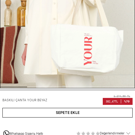
1.274,90
TL
BASKILI ÇANTA YOUR BEYAZ
%70
382,47
TL
SEPETE EKLE
Değerlendirmeler
Whatsapp Sipariş Hattı