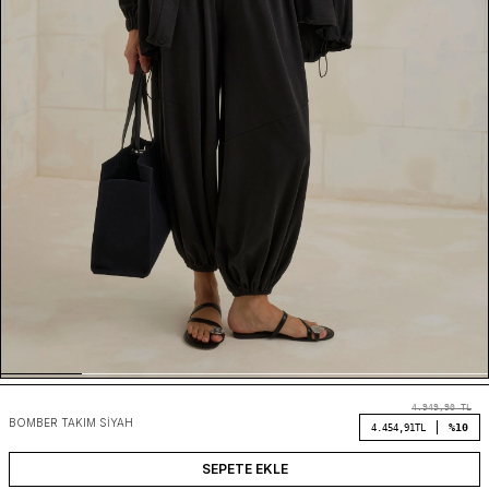
4.949,90
TL
BOMBER TAKIM SIYAH
%10
4.454,91
TL
SEPETE EKLE