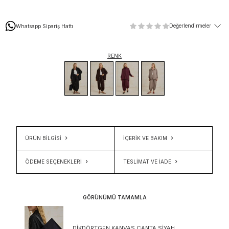
Değerlendirmeler
Whatsapp Sipariş Hattı
RENK
ÜRÜN BİLGİSİ
İÇERIK VE BAKIM
ÖDEME SEÇENEKLERI
TESLIMAT VE İADE
GÖRÜNÜMÜ TAMAMLA
DIKDÖRTGEN KANVAS ÇANTA SIYAH