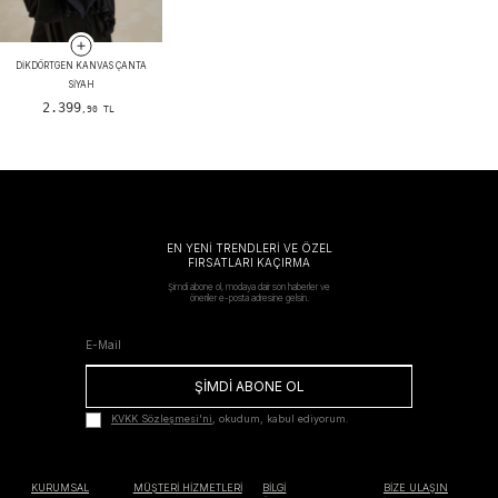
DIKDÖRTGEN KANVAS ÇANTA
SIYAH
2.399
,90 TL
EN YENİ TRENDLERİ VE ÖZEL
FIRSATLARI KAÇIRMA
Şimdi abone ol, modaya dair son haberler ve
öneriler e-posta adresine gelsin.
ŞİMDİ ABONE OL
KVKK Sözleşmesi'ni
, okudum, kabul ediyorum.
KURUMSAL
MÜŞTERİ HİZMETLERİ
BİLGİ
BİZE ULAŞIN