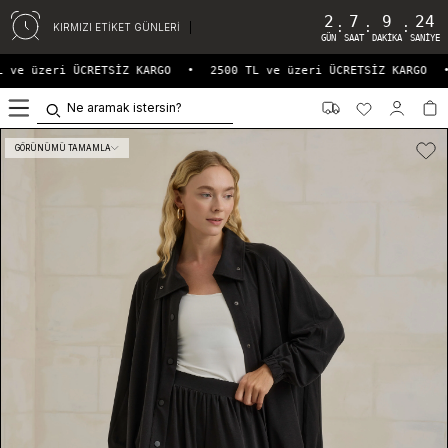
2
7
9
23
:
:
:
KIRMIZI ETİKET GÜNLERİ
GÜN
SAAT
DAKIKA
SANIYE
 ve üzeri ÜCRETSİZ KARGO
•
2500 TL ve üzeri ÜCRETSİZ KARGO
•
0
GÖRÜNÜMÜ TAMAMLA