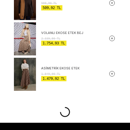
599,90
TL
509,92
TL
VOLANLI EKOSE ETEK BEJ
2.339,90
TL
1.754,93
TL
ASIMETRIK EKOSE ETEK
1.849,90
TL
1.479,92
TL