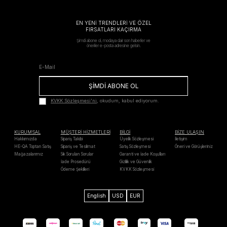
EN YENİ TRENDLERİ VE ÖZEL
FIRSATLARI KAÇIRMA
Şimdi abone ol, modaya dair son haberler ve
öneriler e-posta adresine gelsin.
ŞİMDİ ABONE OL
KVKK Sözleşmesi'ni
, okudum, kabul ediyorum.
KURUMSAL
MÜŞTERİ HİZMETLERİ
BİLGİ
BİZE ULAŞIN
Hakkımızda
Sipariş Takibi
Üyelik Sözleşmesi
İletişim
HE-QA Toptan Satış
Sipariş ve Teslimat
Satış Sözleşmesi
Öneri ve Görüşleriniz
Mağazalarımız
Sık Sorulan Sorular
Garanti ve İade Koşulları
İade Prosedürü
Gizlilik ve Güvenlik
Ödeme Şekilleri
KVKK Sözleşmesi
English
USD
EUR