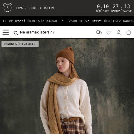
0
10
27
13
:
:
:
KIRMIZI ETİKET GÜNLERİ
GÜN
SAAT
DAKIKA
SANIYE
 TL ve üzeri ÜCRETSİZ KARGO
•
2500 TL ve üzeri ÜCRETSİZ KARGO
0
GÖRÜNÜMÜ TAMAMLA