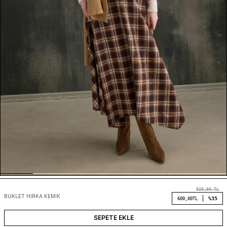
929,90
TL
BUKLET HIRKA KEMIK
%35
600,00
TL
SEPETE EKLE