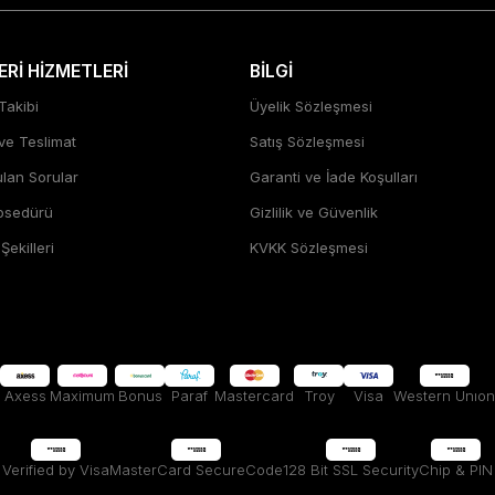
Rİ HİZMETLERİ
BİLGİ
Takibi
Üyelik Sözleşmesi
 ve Teslimat
Satış Sözleşmesi
ulan Sorular
Garanti ve İade Koşulları
rosedürü
Gizlilik ve Güvenlik
ekilleri
KVKK Sözleşmesi
Axess
Maximum
Bonus
Paraf
Mastercard
Troy
Visa
Western Unıon
Verified by Visa
MasterCard SecureCode
128 Bit SSL Security
Chip & PIN