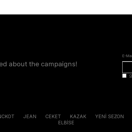
med about the campaigns!
G
NCKOT
JEAN
CEKET
KAZAK
YENİ SEZON
ELBİSE