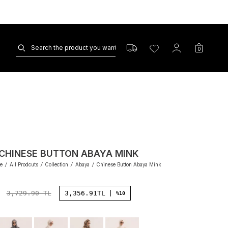
0
CHINESE BUTTON ABAYA MINK
e
/
All Prodcuts
/
Collection
/
Abaya
/
Chinese Button Abaya Mink
3,729.90
TL
3,356.91
TL
%10