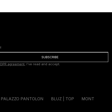
SUBSCRIBE
DPR agreement
, I've read and accept.
PALAZZO PANTOLON
BLUZ | TOP
MONT