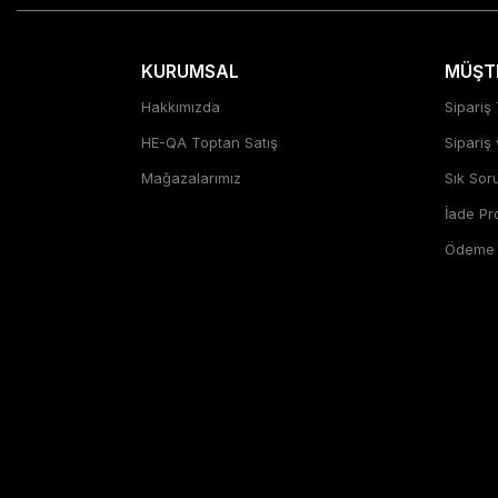
KURUMSAL
MÜŞTE
Hakkımızda
Sipariş 
HE-QA Toptan Satış
Sipariş
Mağazalarımız
Sık Sor
İade P
Ödeme Ş