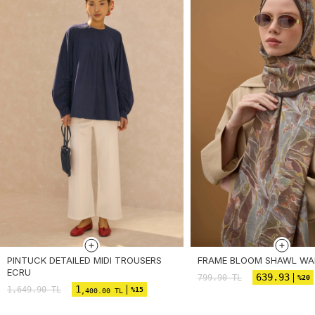
PINTUCK DETAILED MIDI TROUSERS
FRAME BLOOM SHAWL W
ECRU
639.93
799.90
TL
%20
1
1,649.90
TL
%15
,400.00 TL