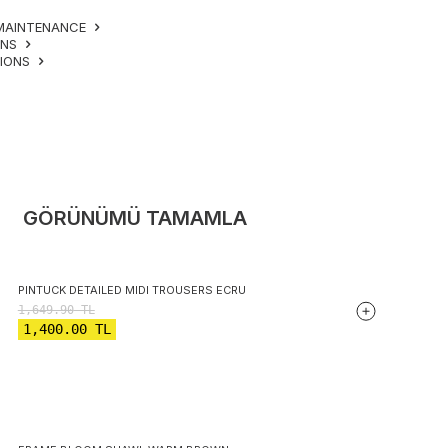
MAINTENANCE
ONS
TIONS
GÖRÜNÜMÜ TAMAMLA
PINTUCK DETAILED MIDI TROUSERS ECRU
1,649.90
TL
1,400.00
TL