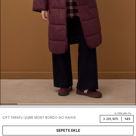
3.799,90
TL
ÇIFT TARAFLI ŞIŞME MONT BORDO-ACI KAHVE
%15
3.229,92
TL
SEPETE EKLE