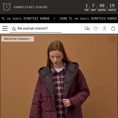
1
7
40
19
:
:
:
KIRMIZI ETİKET GÜNLERİ
GÜN
SAAT
DAKIKA
SANIYE
TL ve üzeri ÜCRETSİZ KARGO
•
2500 TL ve üzeri ÜCRETSİZ KARGO
0
GÖRÜNÜMÜ TAMAMLA