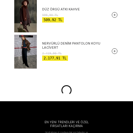
DÜZ ÖRGÜ ATKI KAHVE
599,90
TL
509,92
TL
NERVÜRLÜ DENIM PANTOLON KOYU
LACIVERT
2.419,90
TL
2.177,91
TL
EN YENİ TRENDLERİ VE ÖZEL
FIRSATLARI KAÇIRMA
Şimdi abone ol, modaya dair son haberler ve