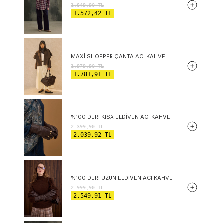
1.849,90
TL
1.572,42
TL
MAXI SHOPPER ÇANTA ACI KAHVE
1.979,90
TL
1.781,91
TL
%100 DERI KISA ELDIVEN ACI KAHVE
2.399,90
TL
2.039,92
TL
%100 DERI UZUN ELDIVEN ACI KAHVE
2.999,90
TL
2.549,91
TL