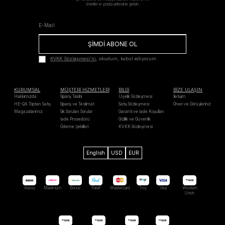
öneriler e-posta adresine gelsin.
ŞİMDİ ABONE OL
KVKK Sözleşmesi'ni
, okudum, kabul ediyorum.
KURUMSAL
MÜŞTERİ HİZMETLERİ
BİLGİ
BİZE ULAŞIN
Hakkımızda
Sipariş Takibi
Üyelik Sözleşmesi
İletişim
HE-QA Toptan Satış
Sipariş ve Teslimat
Satış Sözleşmesi
Öneri ve Görüşleriniz
Mağazalarımız
Sık Sorulan Sorular
Garanti ve İade Koşulları
İade Prosedürü
Gizlilik ve Güvenlik
Ödeme Şekilleri
KVKK Sözleşmesi
English
USD
EUR
Axess
Maximum
Bonus
Paraf
Mastercard
Troy
Visa
Western
Unıon