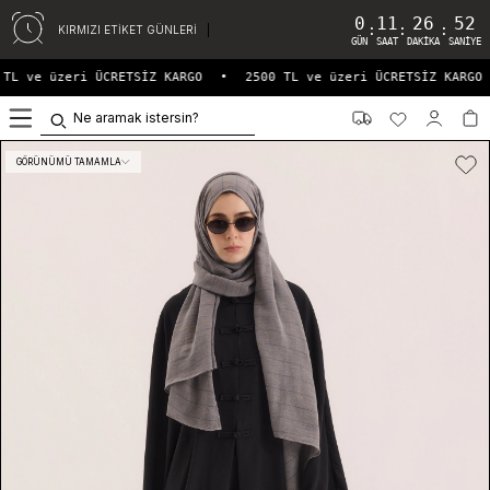
0
11
26
52
:
:
:
KIRMIZI ETİKET GÜNLERİ
GÜN
SAAT
DAKIKA
SANIYE
TL ve üzeri ÜCRETSİZ KARGO
•
2500 TL ve üzeri ÜCRETSİZ KARGO
0
GÖRÜNÜMÜ TAMAMLA