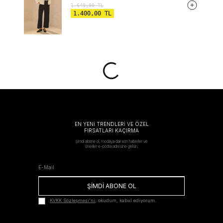
1.649,90
TL
1.400,00
TL
EN YENİ TRENDLERİ VE ÖZEL
FIRSATLARI KAÇIRMA
Şimdi abone ol, modaya dair son haberler ve
öneriler e-posta adresine gelsin.
ŞİMDİ ABONE OL
KVKK Sözleşmesi'ni
, okudum, kabul ediyorum.