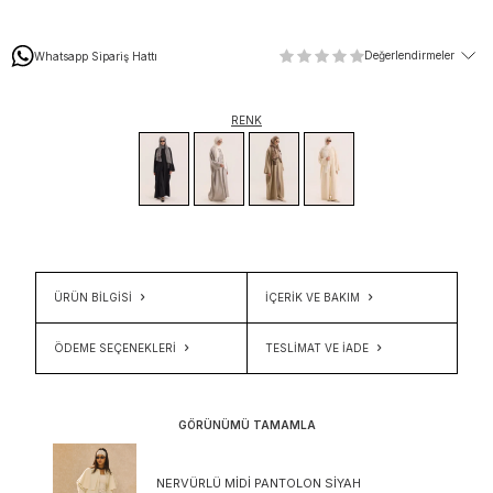
Değerlendirmeler
Whatsapp Sipariş Hattı
RENK
ÜRÜN BİLGİSİ
İÇERIK VE BAKIM
ÖDEME SEÇENEKLERI
TESLIMAT VE İADE
GÖRÜNÜMÜ TAMAMLA
NERVÜRLÜ MIDI PANTOLON SIYAH