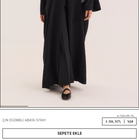
3.729,90
TL
ÇIN DÜĞMELI ABAYA SIYAH
%10
3.356,91
TL
SEPETE EKLE