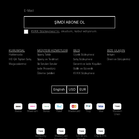
ŞİMDİ ABONE OL
KVKK Sözleşmesi'ni
, okudum, kabul ediyorum.
KURUMSAL
MÜŞTERİ HİZMETLERİ
BİLGİ
BİZE ULAŞIN
Hakkımızda
Sipariş Takibi
Üyelik Sözleşmesi
İletişim
HE-QA Toptan Satış
Sipariş ve Teslimat
Satış Sözleşmesi
Öneri ve Görüşleriniz
Mağazalarımız
Sık Sorulan Sorular
Garanti ve İade Koşulları
İade Prosedürü
Gizlilik ve Güvenlik
Ödeme Şekilleri
KVKK Sözleşmesi
English
USD
EUR
Axess
Maximum
Bonus
Paraf
Mastercard
Troy
Visa
Western
Unıon
Verified by
MasterCard
128 Bit SSL
Chip & PIN
Visa
SecureCode
Security