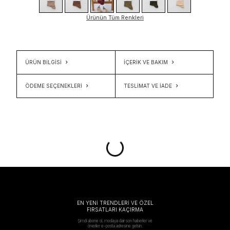
Ürünün Tüm Renkleri
ÜRÜN BİLGİSİ
İÇERIK VE BAKIM
ÖDEME SEÇENEKLERI
TESLIMAT VE İADE
EN YENİ TRENDLERİ VE ÖZEL
FIRSATLARI KAÇIRMA
Şimdi abone ol, modaya dair son haberler ve
öneriler e-posta adresine gelsin.