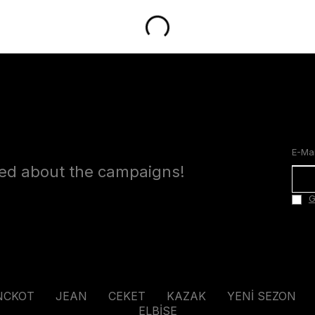
med about the campaigns!
G
NCKOT
JEAN
CEKET
KAZAK
YENİ SEZON
ELBİSE