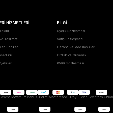
Rİ HİZMETLERİ
BİLGİ
Takibi
Üyelik Sözleşmesi
 ve Teslimat
Satış Sözleşmesi
ulan Sorular
Garanti ve İade Koşulları
rosedürü
Gizlilik ve Güvenlik
ekilleri
KVKK Sözleşmesi
Axess
Maximum
Bonus
Paraf
Mastercard
Troy
Visa
Western Unıon