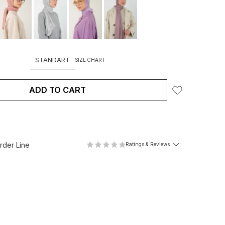
STANDART
SIZE CHART
ADD TO CART
der Line
Ratings & Reviews