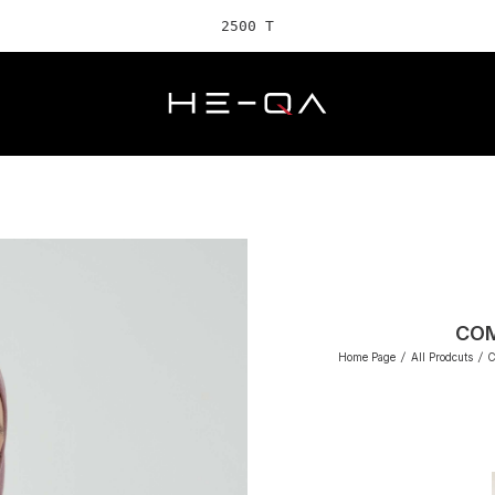
2500 TL ve üz
COM
Home Page
/
All Prodcuts
/
C