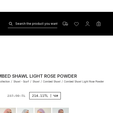
0
BED SHAWL LIGHT ROSE POWDER
ollection
/
Shawl - Scarf
/
Shawl
/
Combed Shawl
/
Combed Shawl Light Rose Powder
237.90
TL
214.11
TL
%10