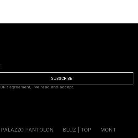
SUBSCRIBE
DPR agreement
, I've read and accept.
PALAZZO PANTOLON
BLUZ | TOP
MONT