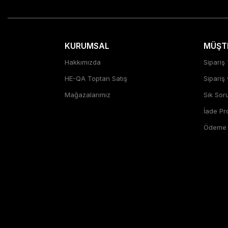
KURUMSAL
MÜŞTE
Hakkımızda
Sipariş 
HE-QA Toptan Satış
Sipariş
Mağazalarımız
Sık Sor
İade P
Ödeme Ş